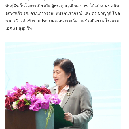
พันธุ์พืช ในโอการเดียวกัน ผู้ทรงคุณวุฒิ ของ วช. ได้แก่ ศ. ดร.สนิท
อักษรแก้ว รศ. ดร.นภาวรรณ นพรัตนราภรณ์ และ ดร.ขวัญฤดี โชติ
ชนาทวีวงศ์ เข้าร่วมประกาศเจตนารมณ์ความร่วมมือฯ ณ โรงแรม
เอส 31 สุขุมวิท