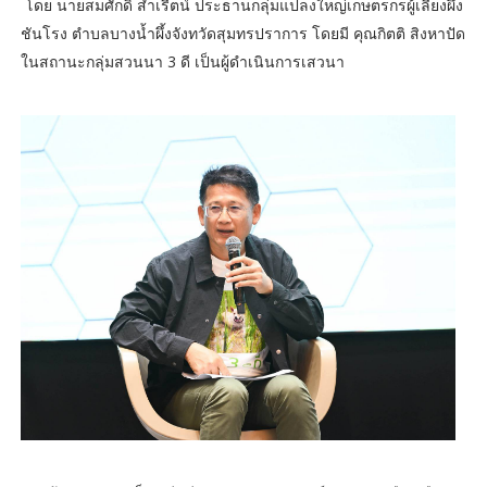
โดย นายสมศักดิ์ สำเรีตน์ ประธานกลุ่มแปลงใหญ่เกษตรกรผู้เลี้ยงผึ้ง
ชันโรง ตำบลบางน้ำผึ้งจังทวัดสุมทรปราการ โดยมี คุณกิตติ สิงหาปัด
ในสถานะกลุ่มสวนนา 3 ดี เป็นผู้ดำเนินการเสวนา