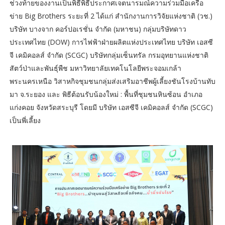
ช่วงท้ายของงานเป็นพิธีพิธีประกาศเจตนารมณ์ความร่วมมือเครือ
ข่าย Big Brothers ระยะที่ 2 ได้แก่ สำนักงานการวิจัยแห่งชาติ (วช.)
บริษัท บางจาก คอร์ปอเรชั่น จำกัด (มหาชน) กลุ่มบริษัทดาว
ประเทศไทย (DOW) การไฟฟ้าฝ่ายผลิตแห่งประเทศไทย บริษัท เอสซี
จี เคมิคอลส์ จำกัด (SCGC) บริษัทกลุ่มเซ็นทรัล กรมอุทยานแห่งชาติ
สัตว์ป่าและพันธุ์พืช มหาวิทยาลัยเทคโนโลยีพระจอมเกล้า
พระนครเหนือ วิสาหกิจชุมชนกลุ่มส่งเสริมอาชีพผู้เลี้ยงชันโรงบ้านทับ
มา จ.ระยอง และ พิธีต้อนรับน้องใหม่ : พื้นที่ชุมชนหินซ้อน อำเภอ
แก่งคอย จังหวัดสระบุรี โดยมี บริษัท เอสซีจี เคมิคอลส์ จำกัด (SCGC)
เป็นพี่เลี้ยง