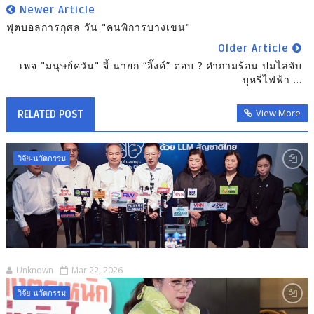
Newer Article
ฟุตบอลการกุศล วัน "คนพิการบางเขน"
Older Article
เพจ "มนุษย์ควัน" จี้ นายก “อิ๊งค์” ตอบ ? คำถามร้อน ปมไล่จับ
บุหรี่ไฟฟ้า ...
View More
RELATED POST
วิจัย-นวัตกรรม
Unknown
Mar 22, 2026
วิจัย-นวัตกรรม