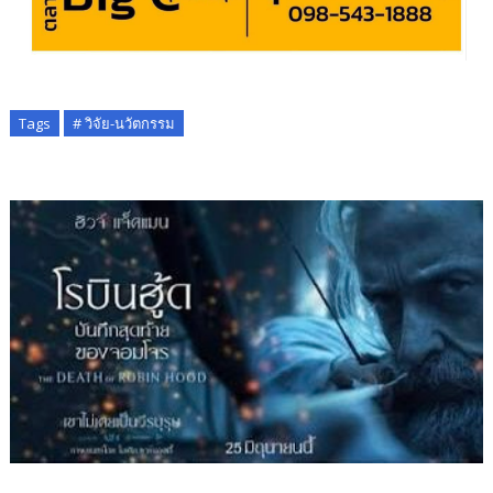
Tags
# วิจัย-นวัตกรรม