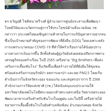
ดร.ขวัญฤดี โชติชนาทวีวงศ์ ผู้อำนวยการศูนย์ประสานเพื่อพัฒนา
โจทย์วิจัยและนวัตกรรมสู่การใช้ประโยชน์ด้านสิ่งแวดล้อม วช.
กล่าวว่า ประเทศไทยเผชิญความท้าทายในการแก้ปัญหาความยากจน
ซึ่งเป็นเป้าหมายสำคัญของการพัฒนาที่ยั่งยืน (SDG) โดยเฉพาะหลัง
การแพร่ระบาดของ COVID-19 ที่ทำให้ครัวเรือนรายได้น้อยเปราะ
บางทางการเงินมากขึ้น อีกทั้งสังคมผู้สูงวัยยังส่งผลต่อเสถียรภาพทาง
เศรษฐกิจของครัวเรือน ในปี 2565 เครือข่าย "Big Brothers เพื่อส่ง
เสริมการเลี้ยงชันโรง" จึงเกิดขึ้นเพื่อสร้างรายได้ที่ยั่งยืนให้ชุมชน
พร้อมส่งเสริมการอนุรักษ์ป่า ลดการเผาป่า และลด PM2.5 โดยเริ่ม
ดำเนินการในจังหวัดระยอง ขอนแก่น และสมุทรปราการ ปี 2566
สำนักงานการวิจัยแห่งชาติ (วช.) ได้สนับสนุนงบประมาณให้
มหาวิทยาลัยเทคโนโลยีพระจอมเกล้าพระนครเหนือ วิทยาเขตระยอง
พัฒนาอาหารเสริมสำหรับชันโรงในฤดูฝน และในปีนี้ เครือข่ายได้
ขยายการเลี้ยงผึ้งชันโรงไปยังตำบลหินซ้อน อำเภอแก่งคอย จังหวัด