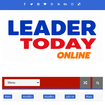
เที่ยว
ท่องเที่ยว
ภูมิภาค
สังคม
ศาสนา
การศึก