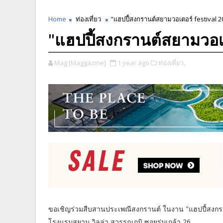
Home
ท่องเที่ยว
"แฮปปี้สงกรานต์สยามวอเตอร์ festival 2
"แฮปปี้สงกรานต์สยามวอเ
Mag [Maggazine]
1 year ago
ท่องเที่ยว,
ขอเชิญร่วมสืบสานประเพณีสงกรานต์ ในงาน "แฮปปี้สงกราน
โรงแรมสยาม วิลล่า สุวรรณภูมิ ซอยร่มเกล้า 26