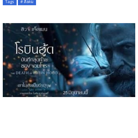
Tags
# สังคม