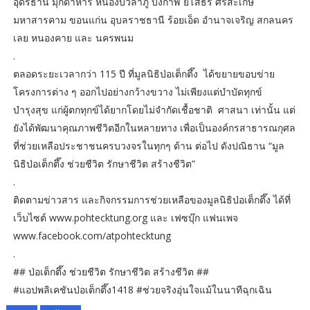
อุดรธานี มุกดาหาร หนองบัวลำภู บึงกาฬ ยโสธร ศรีสะเกษ
มหาสารคาม ขอนแก่น อุบลราชธานี ร้อยเอ็ด อำนาจเจริญ สกลนคร
เลย หนองคาย และ นครพนม
.
ตลอดระยะเวลากว่า 115 ปี ที่มูลนิธิป่อเต็กตึ๊ง ได้ขยายขอบข่าย
โครงการต่าง ๆ ออกไปอย่างกว้างขวาง ไม่เพียงแต่บำบัดทุกข์
บำรุงสุข แก่ผู้ตกทุกข์ได้ยากโดยไม่จำกัดเชื้อชาติ ศาสนา เท่านั้น แต่
ยังได้พัฒนาคุณภาพชีวิตอีกในหลายทาง เพื่อเป็นองค์กรสาธารณกุศล
ที่ช่วยเหลือประชาชนครบวงจรในทุกๆ ด้าน ต่อไป ดังปณิธาน “มูล
นิธิป่อเต็กตึ๊ง ช่วยชีวิต รักษาชีวิต สร้างชีวิต”
.
ติดตามข่าวสาร และกิจกรรมการช่วยเหลือของมูลนิธิป่อเต็กตึ๊ง ได้ที่
เว็บไซต์ www.pohtecktung.org และ เฟซบุ๊ก แฟนเพจ
www.facebook.com/atpohtecktung
.
## ป่อเต็กตึ๊ง ช่วยชีวิต รักษาชีวิต สร้างชีวิต ##
#แอปพลิเคชันป่อเต็กตึ๊ง1418 #ช่วยจริงอุ่นใจแม้ในนาทีฉุกเฉิน