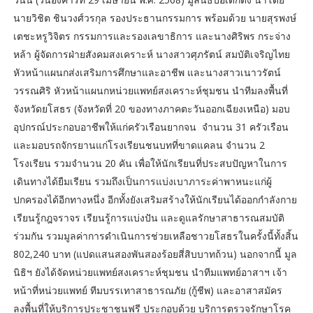
นายวิชิต ชินวงศ์วรกุล รองประธานกรรมการ พร้อมด้วย นายสุรพงษ์
เตชะหรูวิจิตร กรรมการและรองเลขาธิการ และนางศิริพร กระจ่าง
หล้า ผู้จัดการฝ่ายสังคมสงเคราะห์ นางสาวศุภรัตน์ สมบัติเจริญไทย
หัวหน้าแผนกส่งเสริมการศึกษาและอาชีพ และนางสาวเนาวรัตน์
วรรณศิริ หัวหน้าแผนกหน่วยแพทย์สงเคราะห์ชุมชน นำทีมลงพื้นที่
จังหวัดยโสธร (จังหวัดที่ 20 ของทางภาคตะวันออกเฉียงเหนือ) มอบ
อุปกรณ์ประกอบอาชีพให้แก่ครัวเรือนยากจน จำนวน 31 ครัวเรือน
และมอบรถจักรยานแก่โรงเรียนชนบทที่ขาดแคลน จำนวน 2
โรงเรียน รวมจำนวน 20 คัน เพื่อให้นักเรียนที่ประสบปัญหาในการ
เดินทางได้ยืมเรียน รวมถึงเป็นการแบ่งเบาภาระค่าพาหนะแก่ผู้
ปกครองได้อีกทางหนึ่ง อีกทั้งยังเสริมสร้างให้นักเรียนได้ออกกำลังกาย
เรียนรู้กฎจราจร เรียนรู้การแบ่งปัน และดูแลรักษาสาธารณสมบัติ
ร่วมกัน รวมมูลค่าการดำเนินการช่วยเหลือชาวยโสธรในครั้งนี้ทั้งสิ้น
802,240 บาท (แปดแสนสองพันสองร้อยสี่สิบบาทถ้วน) นอกจากนี้ มูล
นิธิฯ ยังได้จัดหน่วยแพทย์สงเคราะห์ชุมชน นำทีมแพทย์อาสาฯ เจ้า
หน้าที่หน่วยแพทย์ ทีมบรรเทาสาธารณภัย (กู้ชีพ) และอาสาสมัคร
ลงพื้นที่ให้บริการประชาชนฟรี ประกอบด้วย บริการตรวจรักษาโรค