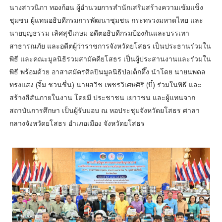
นางสาวนิภา ทองก้อน ผู้อำนวยการสำนักเสริมสร้างความเข้มแข็ง
ชุมชน ผู้แทนอธิบดีกรมการพัฒนาชุมชน กระทรวงมหาดไทย และ
นายบุญธรรม เลิศสุขีเกษม อดีตอธิบดีกรมป้องกันและบรรเทา
สาธารณภัย และอดีตผู้ว่าราชการจังหวัดยโสธร เป็นประธานร่วมใน
พิธี และคณะมูลนิธิรวมสามัคคียโสธร เป็นผู้ประสานงานและร่วมใน
พิธี พร้อมด้วย อาสาสมัครศิลปินมูลนิธิป่อเต็กตึ๊ง นำโดย นายนพดล
ทรงแสง (จิ้ม ชวนชื่น) นายสวิช เพชรวิเศษศิริ (บี๋) ร่วมในพิธี และ
สร้างสีสันภายในงาน โดยมี ประชาชน เยาวชน และผู้แทนจาก
สถาบันการศึกษา เป็นผู้รับมอบ ณ หอประชุมจังหวัดยโสธร ศาลา
กลางจังหวัดยโสธร อำเภอเมือง จังหวัดยโสธร