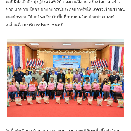
มูลนิธิป่อเต็กตึ๊ง มุ่งสู่จังหวัดที่ 20 ของภาคอีสาน สร้างโอกาส สร้าง
ชีวิต แก่ชาวยโสธร มอบอุปกรณ์ประกอบอาชีพให้แก่ครัวเรือนยากจน
มอบจักรยานให้แก่โรงเรียนในพื้นที่ชนบท พร้อมนำหน่วยแพทย์
เคลื่อนที่ออกบริการประชาชนฟรี
วันนี้ (วันอังคารที่ 29 เมษายน พ.ศ. 2568) มูลนิธิป่อเต็กตึ๊ง นำโดย