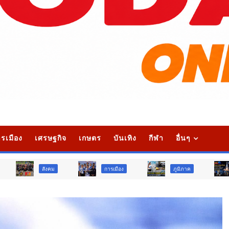
รเมือง
เศรษฐกิจ
เกษตร
บันเทิง
กีฬา
อื่นๆ
คม
การเมือง
ภูมิภาค
วิจัย นวัตกรรม