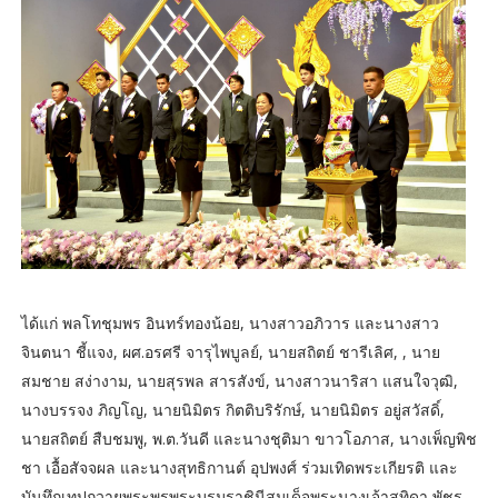
ได้แก่ พลโทชุมพร อินทร์ทองน้อย, นางสาวอภิวาร และนางสาว
จินตนา ชี้แจง, ผศ.อรศรี จารุไพบูลย์, นายสถิตย์ ชารีเลิศ, , นาย
สมชาย สง่างาม, นายสุรพล สารสังข์, นางสาวนาริสา แสนใจวุฒิ,
นางบรรจง ภิญโญ, นายนิมิตร กิตติบริรักษ์, นายนิมิตร อยู่สวัสดิ์,
นายสถิตย์ สืบชมพู, พ.ต.วันดี และนางชุติมา ขาวโอภาส, นางเพ็ญพิช
ชา เอื้อสัจจผล และนางสุทธิกานต์ อุปพงศ์ ร่วมเทิดพระเกียรติ และ
บันทึกเทปถวายพระพรพระบรมราชินีสมเด็จพระนางเจ้าสุทิดา พัชร