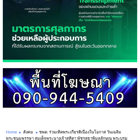
Home
สังคม
ชพด. ร่วมเทิดพระเกียรติเนื่องในโอกาส วันเฉลิม
พระชนมพรรษา สมเด็จพระนางเจ้าสุทิดา พัชรสุธาพิมลลักษณ พระบรม