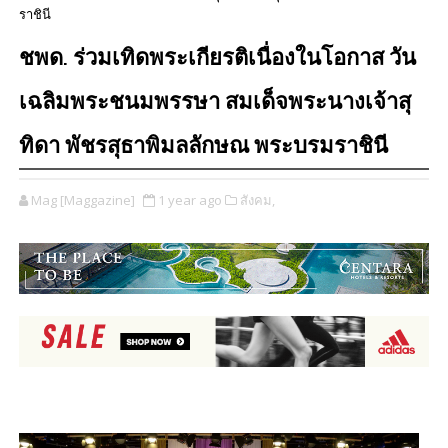
ราชินี
ชพด. ร่วมเทิดพระเกียรติเนื่องในโอกาส วัน
เฉลิมพระชนมพรรษา สมเด็จพระนางเจ้าสุ
ทิดา พัชรสุธาพิมลลักษณ พระบรมราชินี
Mag [Maggazine]
1 year ago
สังคม,