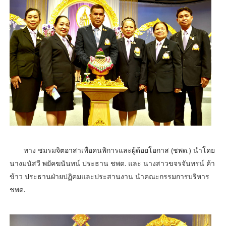
ทาง ชมรมจิตอาสาเพื่อคนพิการและผู้ด้อยโอกาส (ชพด.) นำโดย
นางมนัสวี พยัคฆนันทน์ ประธาน ชพด. และ นางสาวขจรจันทรน์ ค้า
ข้าว ประธานฝ่ายปฏิคมและประสานงาน นำคณะกรรมการบริหาร
ชพด.