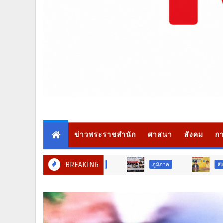
ข่าวพระราชสำนัก
ศาสนา
สังคม
กา
BREAKING
ภูมิภาค
สังคม