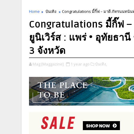
Home
บันเทิง
Congratulations มี้กิ๊ฟ – มาดี ภัทรนนทนันท์ P
Congratulations มี้กิ๊ฟ 
ยูนิเวิร์ส : แพร่ • อุทัยธา
3 จังหวัด
Mag [Maggazine]
1 year ago
บันเทิง,