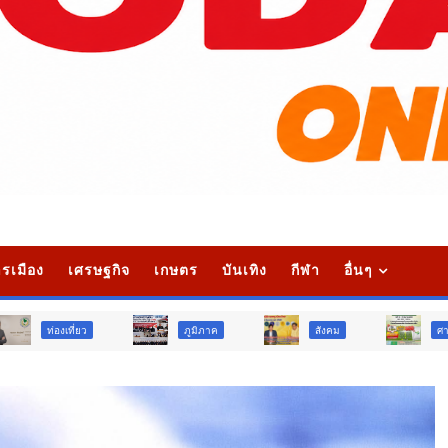
รเมือง
เศรษฐกิจ
เกษตร
บันเทิง
กีฬา
อื่นๆ
ภูมิภาค
สังคม
ศาสนา