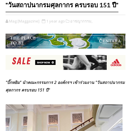
"วันสถาปนากรมศุลกากร ครบรอบ 151 ปี"
Mag [Maggazine]
1 year ago
อาชญากรรม,
"บิ๊กหยิม" นำคณะกรรมการ 2 องค์กรฯ เข้าร่วมงาน "วันสถาปนากรม
ศุลกากร ครบรอบ 151 ปี"