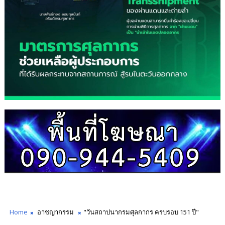
Home
อาชญากรรม
"วันสถาปนากรมศุลกากร ครบรอบ 151 ปี"