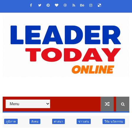
สังคม
ศาสนา
ข่าวเด่น
วืจัย นวัตกรรม
สังคม