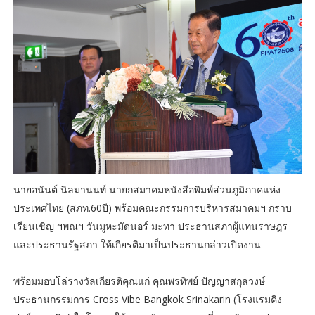
นายอนันต์​ นิลมานนท์​ นายกสมาคมหนังสือพิมพ์ส่วนภูมิภาคแห่ง
ประเทศไทย (สภท.60ปี)​​ พร้อมคณะกรรมการบริหารสมาคมฯ​ กราบ
เรียนเชิญ​ ฯพณฯ​ วันมูหะมัดนอร์​ มะทา​ ประธานสภาผู้แทนราษฎร​
และประธานรัฐสภา​ ให้เกียรติมาเป็นประธานกล่าวเปิดงาน
พร้อมมอบ​โล่รางวัลเกียรติคุณ​แก่ คุณพรทิพย์ ปัญญาสกุลวงษ์
ประธานกรรมการ Cross Vibe Bangkok Srinakarin (โรงแรมคิง