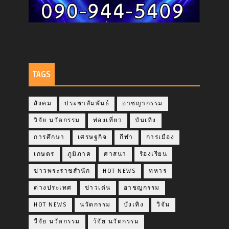
TAGS
สังคม
ประชาสัมพันธ์
อาชญากรรม
วิจัย นวัตกรรม
ท่องเที่ยว
บันเทิง
การศึกษา
เศรษฐกิจ
กีฬา
การเมือง
เกษตร
ภูมิภาค
ศาสนา
ร้องเรียน
ข่าวพระราชสำนัก
HOT NEWS
ทหาร
ต่างประเทศ
ข่าวเด่น
อาชญกรรม
HOT NEWS
นวัตกรรม
บังเทิง
วิจัน
วืจัย นวัตกรรม
ว้จัย นวัตกรรม