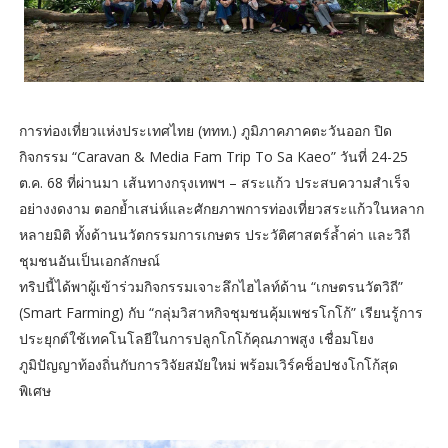
การท่องเที่ยวแห่งประเทศไทย (ททท.) ภูมิภาคภาคตะวันออก ปิด
กิจกรรม “Caravan & Media Fam Trip To Sa Kaeo” วันที่ 24-25
ต.ค. 68 ที่ผ่านมา เส้นทางกรุงเทพฯ – สระแก้ว ประสบความสำเร็จ
อย่างงดงาม ตอกย้ำเสน่ห์และศักยภาพการท่องเที่ยวสระแก้วในหลาก
หลายมิติ ทั้งด้านนวัตกรรมการเกษตร ประวัติศาสตร์ล้ำค่า และวิถี
ชุมชนอันเป็นเอกลักษณ์
ทริปนี้ได้พาผู้เข้าร่วมกิจกรรมเจาะลึกไฮไลท์ด้าน “เกษตรนวัตวิถี”
(Smart Farming) กับ “กลุ่มวิสาหกิจชุมชนคุ้มเพชรโกโก้” เรียนรู้การ
ประยุกต์ใช้เทคโนโลยีในการปลูกโกโก้คุณภาพสูง เชื่อมโยง
ภูมิปัญญาท้องถิ่นกับการวิจัยสมัยใหม่ พร้อมเวิร์คช็อปชงโกโก้สุด
พิเศษ