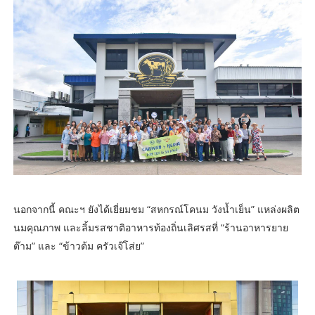
นอกจากนี้ คณะฯ ยังได้เยี่ยมชม “สหกรณ์โคนม วังน้ำเย็น” แหล่งผลิต
นมคุณภาพ และลิ้มรสชาติอาหารท้องถิ่นเลิศรสที่ “ร้านอาหารยาย
ต๊าม” และ “ข้าวต้ม ครัวเจ๊โส่ย”