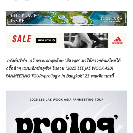
กรังด์ปรีซ์ฯ คว้าพระเอกสุดฮ็อต “อีแจอุค” มาให้สาวๆด้อมไทยได้
กรี๊ดฉ่ำๆ แบบเอ็กซ์คลูซีฟ
ในงาน "2025 LEE JAE WOOK ASIA
FANMEETING TOUR<pro'log'> in Bangkok" 23 พฤศจิกายนนี้