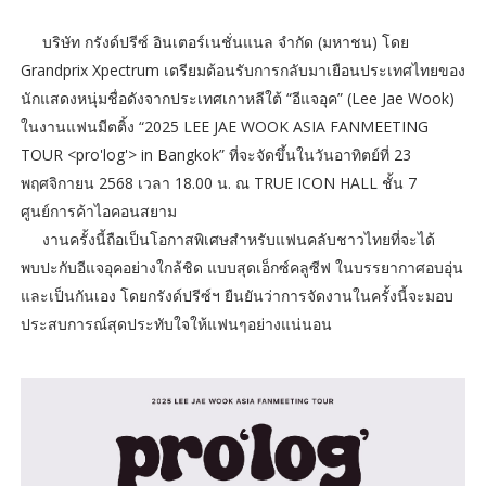
บริษัท กรังด์ปรีซ์ อินเตอร์เนชั่นแนล จำกัด (มหาชน) โดย
Grandprix Xpectrum เตรียมต้อนรับการกลับมาเยือนประเทศไทยของ
นักแสดงหนุ่มชื่อดังจากประเทศเกาหลีใต้ “อีแจอุค” (Lee Jae Wook)
ในงานแฟนมีตติ้ง “2025 LEE JAE WOOK ASIA FANMEETING
TOUR <pro'log'> in Bangkok” ที่จะจัดขึ้นในวันอาทิตย์ที่ 23
พฤศจิกายน 2568 เวลา 18.00 น. ณ TRUE ICON HALL ชั้น 7
ศูนย์การค้าไอคอนสยาม
งานครั้งนี้ถือเป็นโอกาสพิเศษสำหรับแฟนคลับชาวไทยที่จะได้
พบปะกับอีแจอุคอย่างใกล้ชิด แบบสุดเอ็กซ์คลูซีฟ ในบรรยากาศอบอุ่น
และเป็นกันเอง โดยกรังด์ปรีซ์ฯ ยืนยันว่าการจัดงานในครั้งนี้จะมอบ
ประสบการณ์สุดประทับใจให้แฟนๆอย่างแน่นอน