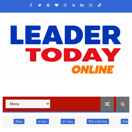
ศาสนา
ข่าวเด่น
วืจัย นวัตกรรม
สังคม
สังคม