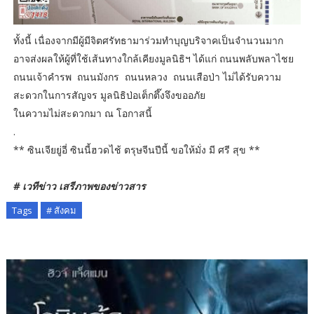
ทั้งนี้ เนื่องจากมีผู้มีจิตศรัทธามาร่วมทำบุญบริจาคเป็นจำนวนมาก
อาจส่งผลให้ผู้ที่ใช้เส้นทางใกล้เคียงมูลนิธิฯ ได้แก่ ถนนพลับพลาไชย
ถนนเจ้าคำรพ ถนนมังกร ถนนหลวง ถนนเสือป่า ไม่ได้รับความ
สะดวกในการสัญจร มูลนิธิป่อเต็กตึ๊งจึงขออภัย
ในความไม่สะดวกมา ณ โอกาสนี้
.
** ซินเจียยู่อี่ ซินนี้ฮวดไช้ ตรุษจีนปีนี้ ขอให้มั่ง มี ศรี สุข **
# เวทีข่าว เสรีภาพของข่าวสาร
Tags
# สังคม