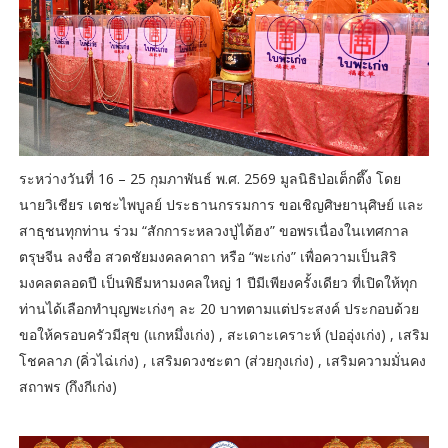
ระหว่างวันที่ 16 – 25 กุมภาพันธ์ พ.ศ. 2569 มูลนิธิป่อเต็กตึ๊ง โดย
นายวิเชียร เตชะไพบูลย์ ประธานกรรมการ ขอเชิญศิษยานุศิษย์ และ
สาธุชนทุกท่าน ร่วม “สักการะหลวงปู่ไต้ฮง” ขอพรเนื่องในเทศกาล
ตรุษจีน ลงชื่อ สวดชัยมงคลคาถา หรือ “พะเก่ง” เพื่อความเป็นสิริ
มงคลตลอดปี เป็นพิธีมหามงคลใหญ่ 1 ปีมีเพียงครั้งเดียว ที่เปิดให้ทุก
ท่านได้เลือกทำบุญพะเก่งๆ ละ 20 บาทตามแต่ประสงค์ ประกอบด้วย
ขอให้ครอบครัวมีสุข (แกหมึ่งเก่ง) , สะเดาะเคราะห์ (ปออุ่งเก่ง) , เสริม
โชคลาภ (คิ่วไฉ่เก่ง) , เสริมดวงชะตา (ส่วยกุงเก่ง) , เสริมความมั่นคง
สถาพร (กึงกีเก่ง)