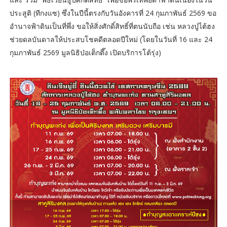
ประสูติ (ทีกงแซ) ซึ่งในปีนี้ตรงกับวันอังคารที่ 24 กุมภาพันธ์ 2569 ขอ
อำนาจฟ้าดินเป็นที่พึ่ง ขอให้สิ่งศักดิ์สิทธิ์ที่ตนนับถือ เช่น หลวงปู่ไต้ฮง
ช่วยดลบันดาลให้ประสบโชคดีตลอดปีใหม่ (โดยในวันที่ 16 และ 24
กุมภาพันธ์ 2569 มูลนิธิป่อเต็กตึ๊ง เปิดบริการโต้รุ่ง)