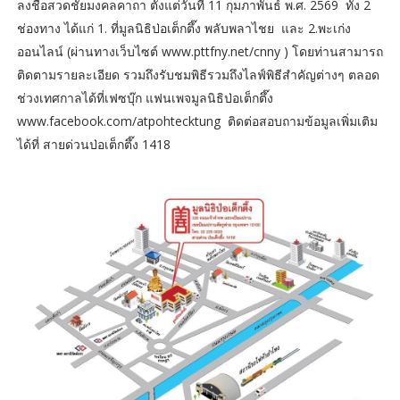
ลงชื่อสวดชัยมงคลคาถา ตั้งแต่วันที่ 11 กุมภาพันธ์ พ.ศ. 2569 ทั้ง 2
ช่องทาง ได้แก่ 1. ที่มูลนิธิป่อเต็กตึ๊ง พลับพลาไชย และ 2.พะเก่ง
ออนไลน์ (ผ่านทางเว็บไซต์ www.pttfny.net/cnny ) โดยท่านสามารถ
ติดตามรายละเอียด รวมถึงรับชมพิธีรวมถึงไลฟ์พิธีสำคัญต่างๆ ตลอด
ช่วงเทศกาลได้ที่เฟซบุ๊ก แฟนเพจมูลนิธิป่อเต็กตึ๊ง
www.facebook.com/atpohtecktung ติดต่อสอบถามข้อมูลเพิ่มเติม
ได้ที่ สายด่วนป่อเต็กตึ๊ง 1418