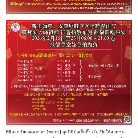
พิธีสวดชัยมงคลคาถา [พะเก่ง] มูลนิธิป่อเต็กตึ๊ง เริ่มเปิดให้สาธุชน