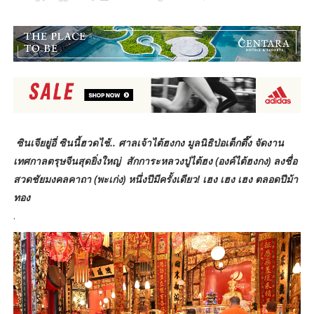
ซินเจียยู่อี่ ซินนี้ฮวดไช้.. ศาลเจ้าไต้ฮงกง มูลนิธิป่อเต็กตึ๊ง จัดงาน
เทศกาลตรุษจีนสุดยิ่งใหญ่
สักการะหลวงปู่ไต้ฮง (องค์ไต้ฮงกง) ลงชื่อ
สวดชัยมงคลคาถา (พะเก่ง) หนึ่งปีมีครั้งเดียว! เฮง เฮง เฮง ตลอดปีม้า
ทอง
.