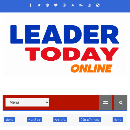
งเที่ยว
ข่าวเด่น
วืจัย นวัตกรรม
สังคม
สังคม
ท่อ