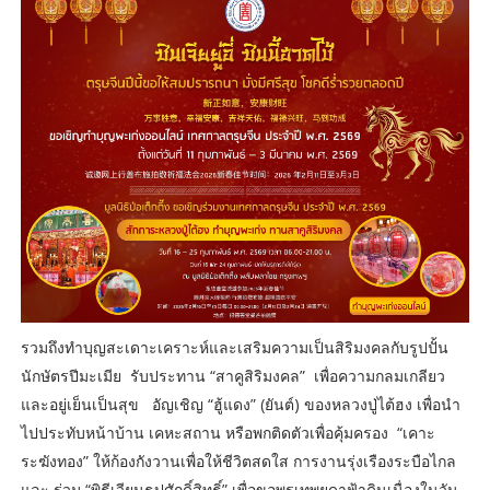
รวมถึงทำบุญสะเดาะเคราะห์และเสริมความเป็นสิริมงคลกับรูปปั้น
นักษัตรปีมะเมีย รับประทาน “สาคูสิริมงคล” เพื่อความกลมเกลียว
และอยู่เย็นเป็นสุข อัญเชิญ “ฮู้แดง” (ยันต์) ของหลวงปู่ไต้ฮง เพื่อนำ
ไปประทับหน้าบ้าน เคหะสถาน หรือพกติดตัวเพื่อคุ้มครอง “เคาะ
ระฆังทอง” ให้ก้องกังวานเพื่อให้ชีวิตสดใส การงานรุ่งเรืองระบือไกล
และ ร่วม “พิธีเวียนธูปศักดิ์สิทธิ์” เพื่อขอพรเทพยดาฟ้าดินเนื่องในวัน