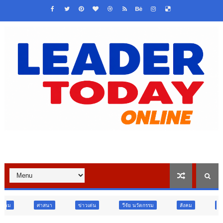
ข่าวเด่น
วืจัย นวัตกรรม
สังคม
สังคม
ท่องเที่ยว