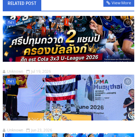
View More
RELATED POST
กีฬา
Unknown
Jul 19, 2026
กีฬา
Unknown
Jun 23, 2026