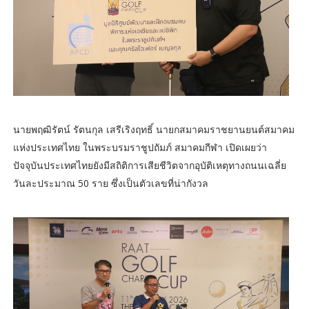
นายพฤฒิรัตน์ รัตนกุล เสรีเริงฤทธิ์ นายกสมาคมราชยานยนต์สมาคม
แห่งประเทศไทย ในพระบรมราชูปถัมภ์ สมาคมกีฬา เปิดเผยว่า
ปัจจุบันประเทศไทยยังมีสถิติการเสียชีวิตจากอุบัติเหตุทางถนนเฉลี่ย
วันละประมาณ 50 ราย ซึ่งเป็นตัวเลขที่น่ากังวล