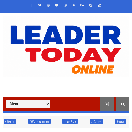
ัย นวัตกรรม
ท่องเที่ยว
ภูมิภาค
สังคม
ศาสนา
ก