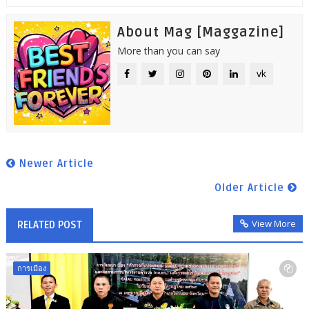
About Mag [Maggazine]
More than you can say
vk
Newer Article
Older Article
View More
RELATED POST
การเมือง