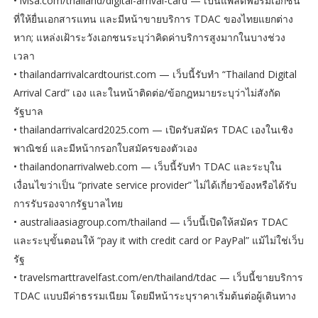
• ivisa.com/thailand/digital-arrival-card — เป็นแพลตฟอร์มเอกชน
ที่ให้ยื่นเอกสารแทน และมีหน้าขายบริการ TDAC ของไทยแยกต่าง
หาก; แหล่งเฝ้าระวังเอกชนระบุว่าคิดค่าบริการสูงมากในบางช่วง
เวลา
• thailandarrivalcardtourist.com — เว็บนี้รับทำ “Thailand Digital
Arrival Card” เอง และในหน้าติดต่อ/ข้อกฎหมายระบุว่าไม่สังกัด
รัฐบาล
• thailandarrivalcard2025.com — เปิดรับสมัคร TDAC เองในเชิง
พาณิชย์ และมีหน้ากรอกใบสมัครของตัวเอง
• thailandonarrivalweb.com — เว็บนี้รับทำ TDAC และระบุใน
เงื่อนไขว่าเป็น “private service provider” ไม่ได้เกี่ยวข้องหรือได้รับ
การรับรองจากรัฐบาลไทย
• australiaasiagroup.com/thailand — เว็บนี้เปิดให้สมัคร TDAC
และระบุขั้นตอนให้ “pay it with credit card or PayPal” แม้ไม่ใช่เว็บ
รัฐ
• travelsmarttravelfast.com/en/thailand/tdac — เว็บนี้ขายบริการ
TDAC แบบมีค่าธรรมเนียม โดยมีหน้าระบุราคาเริ่มต้นต่อผู้เดินทาง