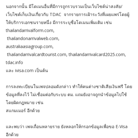
นอกจากนั้น มีโดเมนอื่นที่มีการถูกรวบรวมเป็นเว็บไซต์น่าสงสัย/
เว็บไซต์เก็บเงินเกี่ยวกับ TDAC จากรายการเฝ้าระวังที่เผยแพร่โดยผู้
ให้บริการเอกชนรายหนึ่ง มีการระบุชื่อโดเมนเพิ่มเติม เช่น
thailandarrivalform.com,
thailandonarrivalweb.com,
australiaasiagroup.com,
thailandarrivalcardtourist.com, thailandarrivalcard2025.com,
tdac.info
และ ivisa.com เป็นต้น
การลงทะเบียนในเพจปลอมดังกล่าว ทำให้คนต่างชาติเสียเงินฟรี โดย
ข้อมูลที่ลงไว้ ไม่เชื่อมต่อกับระบบ ตม. แถมยังอาจถูกนำข้อมูลไปใช้
โดยผิดกฎหมาย เช่น
สแกมเมอร์ อีกด้วย
และพบว่า เพจเถื่อนหลายราย ยังหลอกให้กรอกข้อมูลเพื่อขอ E-Visa
อีกด้วย