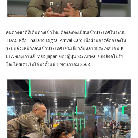
คนต่างชาติที่เดินทางเข้าไทย ต้องลงทะเบียนเข้าประเทศในระบบ
TDAC หรือ Thailand Digital Arrival Card เพื่อผ่านการคัดกรองใน
ระบบล่วงหน้าก่อนเข้าประเทศ เช่นเดียวกับหลายประเทศ เช่น K-
ETA ของเกาหลี Visit Japan ของญี่ปุ่น SG Arrival ของสิงคโปร์ฯ
โดยไทยเราเริ่มใช้มาตั้งแต่ 1 พฤษภาคม 2568