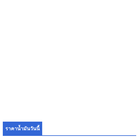
ราคาน้ำมันวันนี้