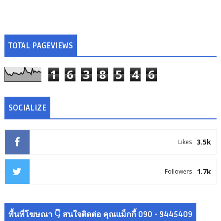
TOTAL PAGEVIEWS
1
6
3
8
5
4
6
SOCIALIZE
3.5k
Likes
1.7k
Followers
พื้นที่โฆษณา 👇 สนใจติดต่อ คุณแม็กกี้ 090 - 9445409