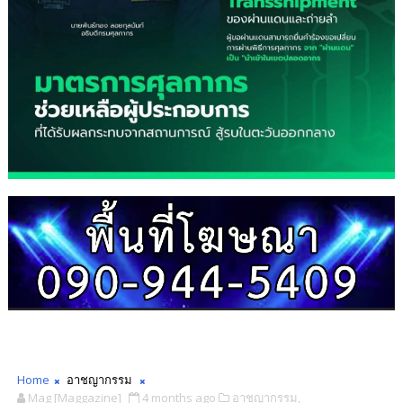
Home
อาชญากรรม
Mag [Maggazine]
4 months ago
อาชญากรรม,