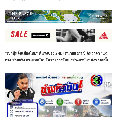
"เปาบุ้นจิ้นเมืองไทย" คืนรังช่อง 3HD! ทนายสงกาญ์ ลั่นวาจา "แฉ
จริง ช่วยจริง กระแทกใจ" ในรายการใหม่ "ช่างหัวมัน" สิงหาคมนี้!