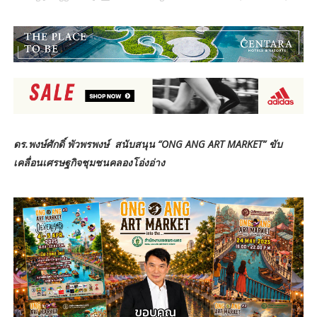
ดร.พงษ์ศักดิ์ พัวพรพงษ์ สนับสนุน “ONG ANG ART MARKET” ขับ
เคลื่อนเศรษฐกิจชุมชนคลองโอ่งอ่าง