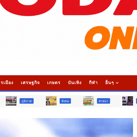
รเมือง
เศรษฐกิจ
เกษตร
บันเทิง
กีฬา
อื่นๆ
าค
สังคม
ศาสนา
การศึกษา