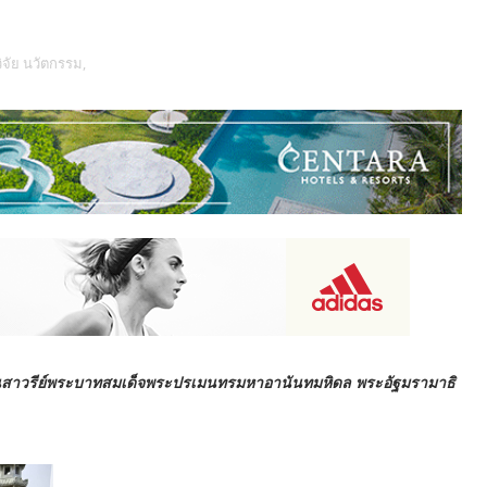
วิจัย นวัตกรรม,
ุสาวรีย์พระบาทสมเด็จพระปรเมนทรมหาอานันทมหิดล พระอัฐมรามาธิ