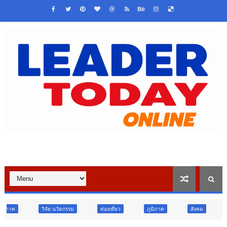
ัตกรรม
ท่องเที่ยว
ภูมิภาค
สังคม
ศาสนา
การศึก