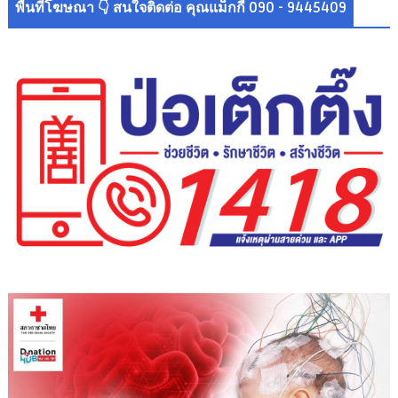
พื้นที่โฆษณา 👇 สนใจติดต่อ คุณแม็กกี้ 090 - 9445409