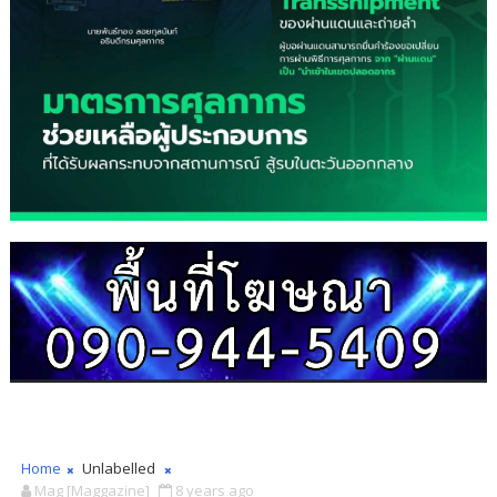
Home
Unlabelled
Mag [Maggazine]
8 years ago