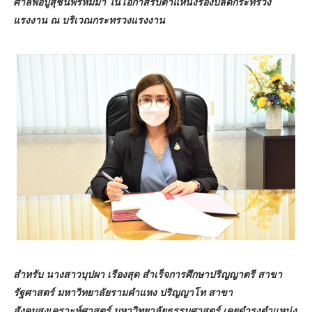
ศาลพ่อปู่สุชินพรหมมา ในโอกาสรับตำแหน่งรองปลัดกระทรวง
แรงงาน ณ บริเวณกระทรวงแรงงาน
สำหรับ นางสาวบุปผา เรืองสุด สำเร็จการศึกษาปริญญาตรี สาขา
รัฐศาสตร์ มหาวิทยาลัยรามคำแหง ปริญญาโท สาขา
สังคมสงเคราะห์ศาสตร์ มหาวิทยาลัยธรรมศาสตร์ เคยดำรงตำแหน่ง