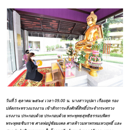
วันที่ 5 ตุลาคม ๒๕๖๔ เวลา 09.00 น. นางสาวบุปผา เรืองสุด รอง
ปลัดกระทรวงแรงงาน เข้าสักการะสิ่งศักดิ์สิทธิ์ประจำกระทรวง
แรงงาน ประกอบด้วย ประกอบด้วย พระพุทธสุทธิธรรมบพิตร
พระพุทธชินราช ศาลพ่อปู่ชัยมงคล ศาลท้าวมหาพรหมเทวฤทธิ์ และ