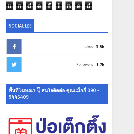
u
n
d
e
f
i
n
e
d
SOCIALIZE
3.5k
Likes
1.7k
Followers
พื้นที่โฆษณา 👇 สนใจติดต่อ คุณแม็กกี้ 090 -
9445409