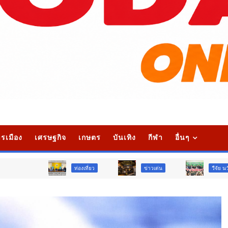
รเมือง
เศรษฐกิจ
เกษตร
บันเทิง
กีฬา
อื่นๆ
ท่องเที่ยว
ข่าวเด่น
วืจัย นวัตกรรม