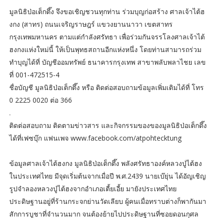
มูลนิธิป่อเต็กตึ๊ง จึงขอเชิญชวนทุกท่าน ร่วมบุญก่อสร้าง ศาลเจ้าไต้ฮ
งกง (สาทร) ถนนเจริญราษฎร์ แขวงยานนาวา เขตสาทร
กรุงเทพมหานคร ตามแต่กำลังศรัทธา เพื่อร่วมกันจรรโลงศาลเจ้าไต้
ฮงกงแห่งใหม่นี้ ให้เป็นพุทธสถานอีกแห่งหนึ่ง โดยท่านสามารถร่วม
ทำบุญได้ที่ บัญชีออมทรัพย์ ธนาคารกรุงเทพ สาขาพลับพลาไชย เลข
ที่ 001-472515-4
ชื่อบัญชี มูลนิธิป่อเต็กตึ๊ง หรือ ติดต่อสอบถามข้อมูลเพิ่มเติมได้ที่ โทร
0 2225 0020 ต่อ 366
.
ติดต่อสอบถาม ติดตามข่าวสาร และกิจกรรมของของมูลนิธิป่อเต็กตึ๊ง
ได้ที่เฟซบุ๊ก แฟนเพจ www.facebook.com/atpohtecktung
ข้อมูลศาลเจ้าไต้ฮงกง มูลนิธิป่อเต็กตึ๊ง พลังศรัทธาองค์หลวงปู่ไต้ฮง
ในประเทศไทย มีจุดเริ่มต้นจากเมื่อปี พ.ศ.2439 นายเบ๊ยุ่น ได้อัญเชิญ
รูปจำลองหลวงปู่ไต้ฮงจากอำเภอเตี้ยเอี้ย มายังประเทศไทย
ประดิษฐานอยู่ที่ร้านกระจกย่านวัดเลียบ ผู้คนเมื่อทราบต่างก็พากันมา
สักการบูชาที่จำนวนมาก จนต้องย้ายไปประดิษฐานที่ซอยดอนกุศล