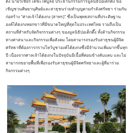
ตึ๊ง นายวิเชียร เตชะไพบูลย์ ประธานกรรมการมูลนิธิป่อเต็กตึ๊ง ขอ
เชิญชวนศิษยานุศิษย์และสาธุชนร่วมทำบุญตามกำลังศรัทธา ร่วมกัน
ก่อสร้าง “ศาลเจ้าไต้ฮงกง (สาทร)” ซึ่งเป็นพุทธสถานที่ประดิษฐาน
องค์ไต้ฮงกงหยกขาวที่มีขนาดใหญ่ที่สุดในประเทศไทย รวมถึงเป็น
สถานที่สำหรับจัดกิจกรรมต่างๆ ของมูลนิธิป่อเต็กตึ๊ง ทั้งด้านกิจกรรม
ทางศาสนาและกิจกรรมเพื่อสังคม โดยสามารถรองรับสาธุชนผู้มีจิต
ศรัทธาที่ต้องการกราบไหว้บูชาองค์ไต้ฮงกงซึ่งมีจำนวนเพิ่มมากขึ้นทุก
ปี เนื่องจากศาลเจ้าไต้ฮงกงในปัจจุบันมีเนื้อที่ค่อนข้างคับแคบ และไม่
สามารถขยายพื้นที่เพื่อรองรับสาธุชนผู้มีจิตศรัทธาและผู้ที่มาร่วม
กิจกรรมต่างๆ