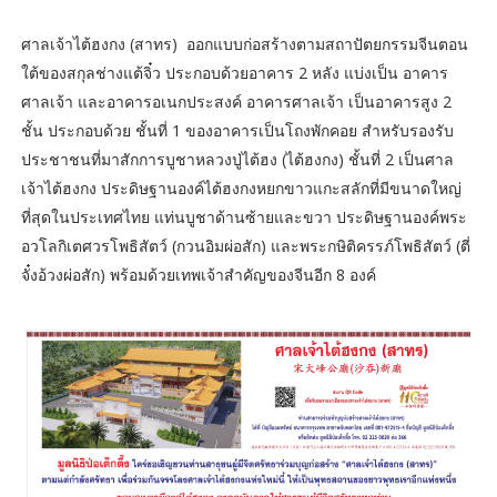
ศาลเจ้าไต้ฮงกง (สาทร) ออกแบบก่อสร้างตามสถาปัตยกรรมจีนตอน
ใต้ของสกุลช่างแต้จิ๋ว ประกอบด้วยอาคาร 2 หลัง แบ่งเป็น อาคาร
ศาลเจ้า และอาคารอเนกประสงค์ อาคารศาลเจ้า เป็นอาคารสูง 2
ชั้น ประกอบด้วย ชั้นที่ 1 ของอาคารเป็นโถงพักคอย สำหรับรองรับ
ประชาชนที่มาสักการบูชาหลวงปู่ไต้ฮง (ไต้ฮงกง) ชั้นที่ 2 เป็นศาล
เจ้าไต้ฮงกง ประดิษฐานองค์ไต้ฮงกงหยกขาวแกะสลักที่มีขนาดใหญ่
ที่สุดในประเทศไทย แท่นบูชาด้านซ้ายและขวา ประดิษฐานองค์พระ
อวโลกิเตศวรโพธิสัตว์ (กวนอิมผ่อสัก) และพระกษิติครรภ์โพธิสัตว์ (ตี่
จั๋งอ้วงผ่อสัก) พร้อมด้วยเทพเจ้าสำคัญของจีนอีก 8 องค์