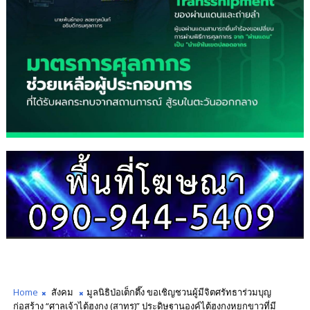
Home
สังคม
มูลนิธิป่อเต็กตึ๊ง ขอเชิญชวนผู้มีจิตศรัทธาร่วมบุญ
ก่อสร้าง “ศาลเจ้าไต้ฮงกง (สาทร)” ประดิษฐานองค์ไต้ฮงกงหยกขาวที่มี