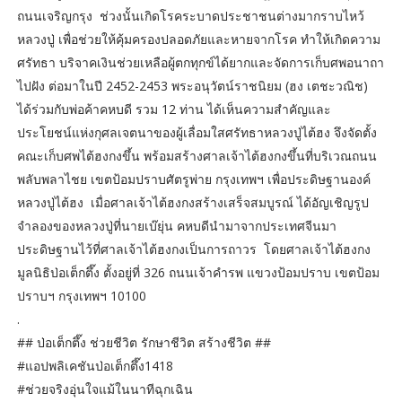
ถนนเจริญกรุง ช่วงนั้นเกิดโรคระบาดประชาชนต่างมากราบไหว้
หลวงปู่ เพื่อช่วยให้คุ้มครองปลอดภัยและหายจากโรค ทำให้เกิดความ
ศรัทธา บริจาคเงินช่วยเหลือผู้ตกทุกข์ได้ยากและจัดการเก็บศพอนาถา
ไปฝัง ต่อมาในปี 2452-2453 พระอนุวัตน์ราชนิยม (ฮง เตชะวณิช)
ได้ร่วมกับพ่อค้าคหบดี รวม 12 ท่าน ได้เห็นความสำคัญและ
ประโยชน์แห่งกุศลเจตนาของผู้เลื่อมใสศรัทธาหลวงปู่ไต้ฮง จึงจัดตั้ง
คณะเก็บศพไต้ฮงกงขึ้น พร้อมสร้างศาลเจ้าไต้ฮงกงขึ้นที่บริเวณถนน
พลับพลาไชย เขตป้อมปราบศัตรูพ่าย กรุงเทพฯ เพื่อประดิษฐานองค์
หลวงปู่ไต้ฮง เมื่อศาลเจ้าไต้ฮงกงสร้างเสร็จสมบูรณ์ ได้อัญเชิญรูป
จำลองของหลวงปู่ที่นายเบ๊ยุ่น คหบดีนำมาจากประเทศจีนมา
ประดิษฐานไว้ที่ศาลเจ้าไต้ฮงกงเป็นการถาวร โดยศาลเจ้าไต้ฮงกง
มูลนิธิป่อเต็กตึ๊ง ตั้งอยู่ที่ 326 ถนนเจ้าคำรพ แขวงป้อมปราบ เขตป้อม
ปราบฯ กรุงเทพฯ 10100
.
## ป่อเต็กตึ๊ง ช่วยชีวิต รักษาชีวิต สร้างชีวิต ##
#แอปพลิเคชันป่อเต็กตึ๊ง1418
#ช่วยจริงอุ่นใจแม้ในนาทีฉุกเฉิน