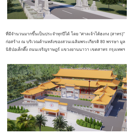
ที่มีจำนวนมากขึ้นเป็นประจำทุกปีได้ โดย “ศาลเจ้าไต้ฮงกง (สาทร)”
ก่อสร้าง ณ บริเวณด้านหลังของสวนเฉลิมพระเกียรติ 80 พรรษา มูล
นิธิป่อเต็กตึ๊ง ถนนเจริญราษฎร์ แขวงยานนาวา เขตสาทร กรุงเทพฯ