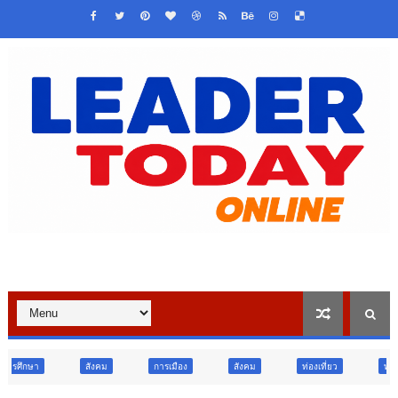
งคม
การเมือง
สังคม
ท่องเที่ยว
ท่องเที่ยว
ภูมิภา