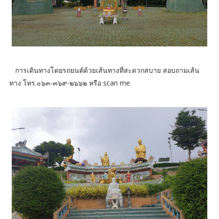
การเดินทางโดยรถยนต์ด้วยเส้นทางที่สะดวกสบาย สอบถามเส้น
ทาง โทร.๐๖๓-๓๖๙-๒๖๖๒ หรือ scan me