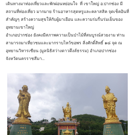
เดินทางมาท่องเที่ยวและพักผ่อนหย่อนใจ ที่ เขาใหญ่ อ.ปากช่อง มี
สถานที่ท่องเที่ยว มากมาย ร้านอาหารสุดหรูและคลาสสิค จุดเช็คอินที่
สำคัญๆ สร้างความสุขให้กับผู้มาเยือน และความร่มรื่นร่มเย็นของ
อุทยานเขาใหญ่
อำเภอปากช่อง ยังคงมีสภาพความเป็นป่าไม้ที่สมบูรณ์สวยงาม ท่าน
สามารถมาเที่ยวชมและมากราบไหว้ขอพร สิ่งศักดิ์สิทธิ์ ๑๘ จุด ณ
อุทยานวิหารเซียน (มูลนิธิสว่างดาวดึงส์ธรรม) อำเภอปากช่อง
จังหวัดนครราชสีมา...