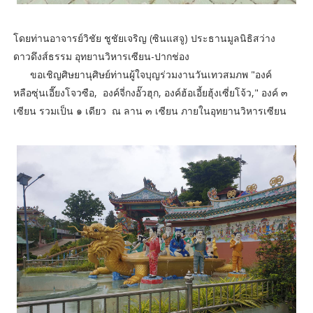
โดยท่านอาจารย์วิชัย ชูชัยเจริญ (ซินแสจู) ประธานมูลนิธิสว่าง
ดาวดึงส์ธรรม อุทยานวิหารเซียน-ปากช่อง
ขอเชิญศิษยานุศิษย์ท่านผู้ใจบุญร่วมงานวันเทวสมภพ "องค์
หลือซุ่นเอี๊ยงโจวซือ, องค์จี่กงอั๊วฮุก, องค์ฮ้อเอี้ยฮุ้งเซี่ยโจ้ว," องค์ ๓
เซียน รวมเป็น ๑ เดียว ณ ลาน ๓ เซียน ภายในอุทยานวิหารเซียน