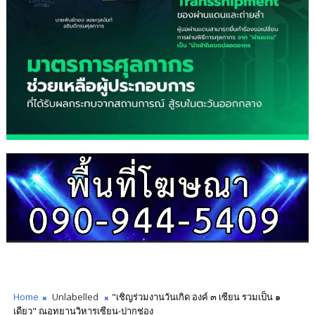
Home
Unlabelled
"เชิญร่วมงานวันเกิด องค์ ๓ เซียน รวมเป็น ๑
เดียว" ณอุทยานวิหารเซียน-ปากช่อง