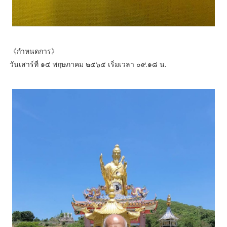
《กำหนดการ》
วันเสาร์ที่ ๑๔ พฤษภาคม ๒๕๖๕ เริ่มเวลา ๐๙.๑๘ น.