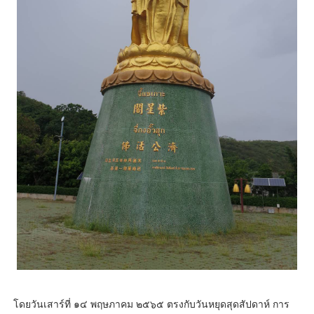
โดยวันเสาร์ที่ ๑๔ พฤษภาคม ๒๕๖๕ ตรงกับวันหยุดสุดสัปดาห์ การ