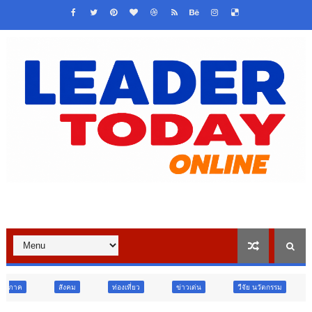
ท่องเที่ยว
ข่าวเด่น
วืจัย นวัตกรรม
สังคม
สังคม