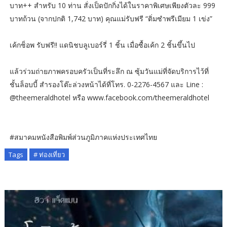
บาท++ สำหรับ 10 ท่าน สั่งเป็ดปักกิ่งได้ในราคาพิเศษเพียงตัวละ 999
บาทถ้วน (จากปกติ 1,742 บาท) คุณแม่รับฟรี “ติ่มซำพรีเมียม 1 เข่ง”
เค้กช็อพ รับฟรี!! แดนิชบลูเบอร์รี่ 1 ชิ้น เมื่อซื้อเค้ก 2 ชิ้นขึ้นไป
แล้วร่วมถ่ายภาพครอบครัวเป็นที่ระลึก ณ ซุ้มวันแม่ที่จัดบริการไว้ที่
ชั้นล็อบบี้ สำรองโต๊ะล่วงหน้าได้ที่โทร. 0-2276-4567 และ Line :
@theemeraldhotel หรือ www.facebook.com/theemeraldhotel
#สมาคมหนังสือพิมพ์ส่วนภูมิภาคแห่งประเทศไทย
Tags
# ท่องเที่ยว