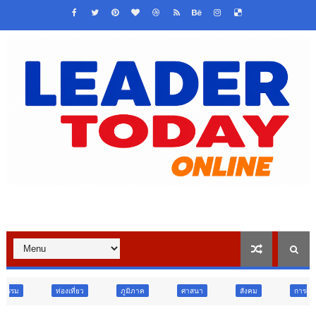
่ยว
ภูมิภาค
ศาสนา
สังคม
การศึกษา
สังคม