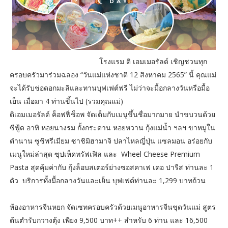
โรงแรม ดิ เอมเมอรัลด์ เชิญชวนทุก
ครอบครัวมาร่วมฉลอง “วันแม่แห่งชาติ 12 สิงหาคม 2565” นี้ คุณแม่
จะได้รับช่อดอกมะลิและทานบุฟเฟต์ฟรี ไม่ว่าจะมื้อกลางวันหรือมื้อ
เย็น เมื่อมา 4 ท่านขึ้นไป (รวมคุณแม่)
ดิเอมเมอรัลด์ ค็อฟฟี่ช็อพ จัดเต็มกับเมนูขึ้นชื่อมากมาย นำขบวนด้วย
ซีฟู้ด อาทิ หอยนางรม กั้งกระดาน หอยหวาน กุ้งแม่น้ำ ฯลฯ ขาหมูใน
ตำนาน ซูชิพรีเมียม ซาชิมิฮามาจิ ปลาไหลญี่ปุ่น แซลมอน อร่อยกับ
เมนูใหม่ล่าสุด ซุปเห็ดทรัฟเฟิล และ Wheel Cheese Premium
Pasta สุดคุ้มค่ากับ กุ้งล็อบสเตอร์ย่างซอสคาเฟ เดอ ปารีส ท่านละ 1
ตัว บริการทั้งมื้อกลางวันและเย็น บุฟเฟต์ท่านละ 1,299 บาทถ้วน
ห้องอาหารจีนหยก จัดเซทครอบครัวด้วยเมนูอาหารจีนชุดวันแม่ สูตร
ต้นตำรับกวางตุ้ง เพียง 9,500 บาท++ สำหรับ 6 ท่าน และ 16,500