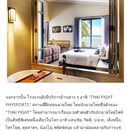
นอกจากนั้น โรงแรมยังมีบริการด้านต่าง ๆ อาทิ "THAI FIGHT
PHYSPORTS" สถานที่ฝึกสอนมวยไทย โดยนักมวยไทยชื่อดังของ
"THAI FIGHT" โดยสามารถมาเรียนมวยตัวต่อตัวกับนักมวยไทยไฟท์
เป็นสิทธิพิเศษหนึ่งเดียวในโลก อาทิ แสนชัย, กิตติ, ป.ต.ท., เต็งหนึ่ง,
ไทรโยค, สุดสาคร, น้องโอ, พยัคฆ์สมุย แล้วมาผ่อนคลายกับการแช่