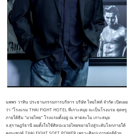
นพพร วาทิน ประธานกรรมการบริหาร บริษัท ไทยไฟท์ จำกัด เปิดเผย
ว่า “โรงแรม THAI FIGHT HOTEL ที่เกาะสมุย จะเป็นโรงแรม สุดหรู
ภายใต้ธีม "มวยไทย" โรงแรมตั้งอยู่ ณ หาดละไม เกาะสมุย
จ.สุราษฎร์ธานี ผมตั้งใจใช้ศิลปะมวยไทยขยายไปสู่ระดับโลกภายใต้
คอนเซปต์ THAI FIGHT SOFT POWER เพราะศิลปะการต่อสู้ด้วย