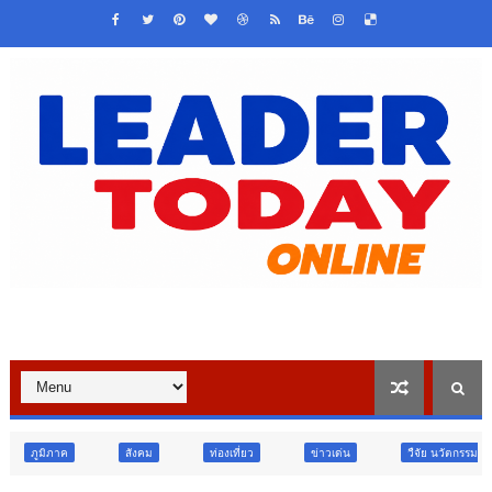
คม
ท่องเที่ยว
ข่าวเด่น
วืจัย นวัตกรรม
สังคม
สัง