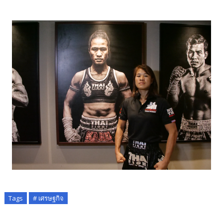
Tags
# เศรษฐกิจ