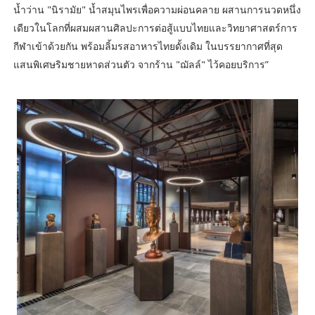
น้ำว่าน "นิรามัย" น้ำสมุนไพรเพื่อความผ่อนคลาย ผสานการนวดหนึ่ง
เดียวในโลกที่ผสมผสานศิลปะการต่อสู้แบบไทยและวิทยาศาสตร์การ
กีฬาเข้าด้วยกัน พร้อมลิ้มรสอาหารไทยดั้งเดิม ในบรรยากาศที่สุด
แสนพิเศษริมชายหาดส่วนตัว จากร้าน "ฌัลล์" ไว้คอยบริการ”