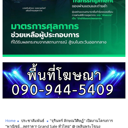
Home
ประชาสัมพันธ์
"จุรินทร์ ลักษณวิศิษฏ์" เปิดงานโครงการ
“พาณิชย์…ลดราคา! Grand Sale ทั่วไทย” @ เพลินพระโขนง