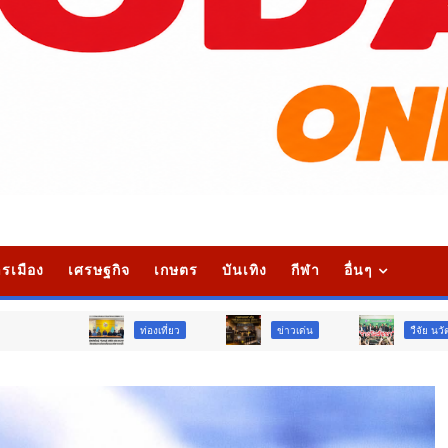
รเมือง
เศรษฐกิจ
เกษตร
บันเทิง
กีฬา
อื่นๆ
ท่องเที่ยว
ข่าวเด่น
วืจัย นวัตกรรม