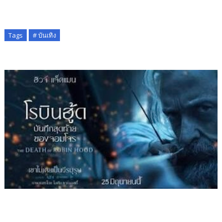
Tags
# บันเทิง