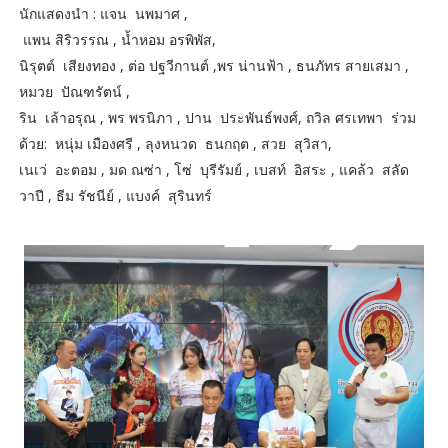
นักแสดงนำ : แจน นพมาศ ,
แพน สิริวรรณ , น้ำหอม อรพิพัส,
นิรุตต์ เสียงทอง , ต่อ ปฐวีกานต์ ,พร น่านฟ้า , ธนภัทร สายเสมา ,
หมวย ปัณฑรัตน์ ,
ริน เล้าอรุณ , พร พรนิภา , ปาน ประพันธ์พงศ์, ถวิล ศรเทพา ร่วม
ด้วย: หนุ่ม เมืองศรี , ลุงหนวด ธนกฤต , สวย สุวิสา,
เนเว่ อะตอม , มด ณซ่า , โซ่ บุรีรัมย์ , เบสท์ อิสระ , แคล้ว สลัด
วาปี , ธีม รัชนีย์ , แบงค์ สุรินทร์