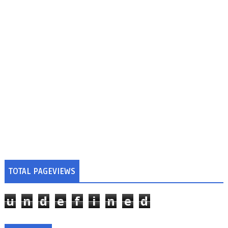
TOTAL PAGEVIEWS
u
n
d
e
f
i
n
e
d