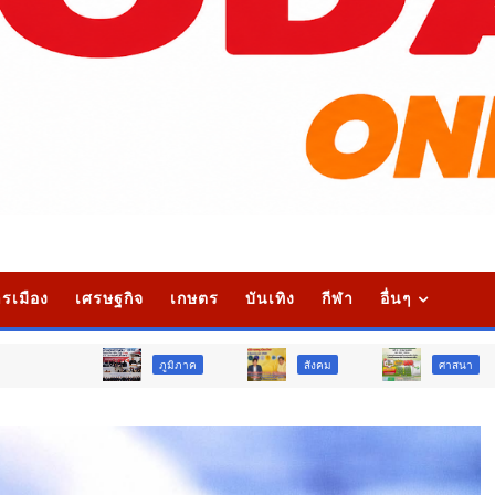
รเมือง
เศรษฐกิจ
เกษตร
บันเทิง
กีฬา
อื่นๆ
ภูมิภาค
สังคม
ศาสนา
การ