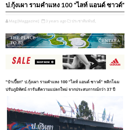
ป.กุ้งเผา รามคำแหง 100 "ไลท์ แอนด์ ซาวด์"
Mag [Maggazine]
3 years ago
ประชาสัมพันธ์,
"ป๋าเปี๊ยก" ป.กุ้งเผา รามคำแหง 100 "ไลท์ แอนด์ ซาวด์" พลิกโฉม
ปรับภูมิทัศน์ การันตีความแปลกใหม่ จากประสบการณ์กว่า 37 ปี