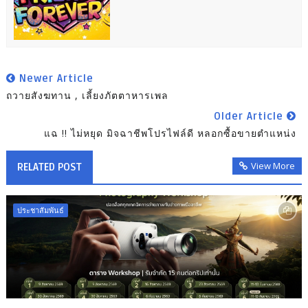
Newer Article
ถวายสังฆทาน , เลี้ยงภัตตาหารเพล
Older Article
แฉ !! ไม่หยุด มิจฉาชีพโปรไฟล์ดี หลอกซื้อขายตำแหน่ง
View More
RELATED POST
ประชาสัมพันธ์