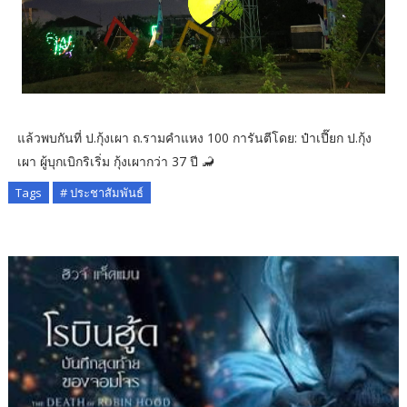
แล้วพบกันที่ ป.กุ้งเผา ถ.รามคำแหง 100 การันตีโดย: ป๋าเปี๊ยก ป.กุ้ง
เผา ผู้บุกเบิกริเริ่ม กุ้งเผากว่า 37 ปี 🦂
Tags
# ประชาสัมพันธ์