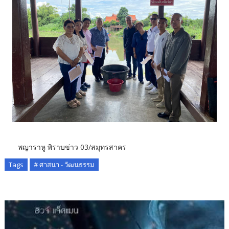
พญาราหู พิราบข่าว 03/สมุทรสาคร
Tags
# ศาสนา - วัฒนธรรม