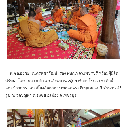
พ.ต.อ.ธงชัย เนตรสขาวัฒน์ รอง ผบก.ภ.จว.เพชรบุรี พร้อมผู้มีจิต
ศรัทธา ได้ร่วมถวายผ้าไตร,สังฆทาน ,ชุดยารักษาโรค , กระติกน้ำ
และข้าวสาร และเลี้ยงภัตตาหารเพลแด่พระภิกษุและแม่ชี จำนวน 45
รูป ณ วัดบุญทวี ต.ธงชัย อ.เมือง จ.เพชรบุรี