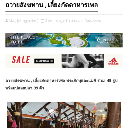
ถวายสังฆทาน , เลี้ยงภัตตาหารเพล
Mag [Maggazine]
3 years ago
ศาสนา - วัฒนธรรม,
ถวายสังฆทาน , เลี้ยงภัตตาหารเพล พระภิกษุและแม่ชี รวม 45 รูป
พร้อมปล่อยปลา 99 ตัว