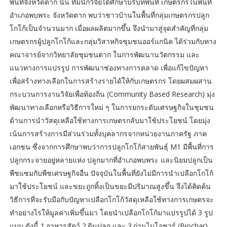
พื้นที่จังหวัดตาก นั้น ทีมนักวิจัยได้ศึกษาบริบทพื้นที่ เกษตรกรในพื้นที่
อำเภอพบพระ จังหวัดตาก พบว่าชาวบ้านในพื้นที่กลุ่มเกษตรกรปลูก
โกโก้เป็นจำนวนมาก เมื่อผลผลิตมากขึ้น จึงนำมาสู่จุดสำคัญที่กลุ่ม
เกษตรกรผู้ปลูกโกโก้และกลุ่มวิสาหกิจชุมชนออร์แกนิค ได้ร่วมกับทาง
คณาจารย์จากวิทยาลัยชุมชนตาก ในการพัฒนานวัตกรรม และ
แนวทางการแปรรูป การพัฒนาช่องทางการตลาด เพื่อแก้ไขปัญหา
เพื่อสร้างทางเลือกในการสร้างรายได้ให้กับเกษตรกร โดยผสมผสาน
กระบวนการงานวิจัยเพื่อท้องถิ่น (Community Based Research) มุ่ง
พัฒนาทางเลือกหรือวิธีการใหม่ ๆ ในการยกระดับเศรษฐกิจในชุมชน
ด้านการนำวัสดุเหลือใช้ทางการเกษตรกลับมาใช้ประโยชน์ โดยมุ่ง
เน้นการสร้างการมีส่วนร่วมทั้งบุคลากรจากหน่วยงานภาครัฐ ภาค
เอกชน ซึ่งจากการศึกษาพบว่าการปลูกโกโก้สายพันธุ์ M1 มีพื้นที่การ
ปลูกกระจายอยู่หลายแห่ง ปลูกมากที่อำเภอพบพระ และนิยมปลูกเป็น
พืชแซมกับพืชเศรษฐกิจอื่น ปัจจุบันในพื้นที่ยังไม่มีการนำเปลือกโกโก้
มาใช้ประโยชน์ และขยะถูกทิ้งเป็นขยะมีปริมาณสูงขึ้น จึงได้คิดค้น
วิธีการที่จะรับมือกับปัญหาเปลือกโกโก้วัสดุเหลือใช้ทางการเกษตรจะ
ทำอย่างไรให้มูลค่าเพิ่มขึ้นมา โดยนำเปลือกโกโก้มาแปรรูปได้ 3 รูป
แบบ ดังนี้ 1.อาหารสัตว์ 2.ดินปลูก และ 3.ถ่านไบโอชาร์ (Biochar)