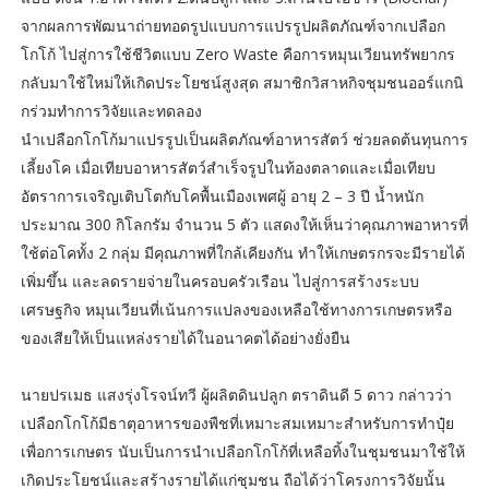
จากผลการพัฒนาถ่ายทอดรูปแบบการแปรรูปผลิตภัณฑ์จากเปลือก
โกโก้ ไปสู่การใช้ชีวิตแบบ Zero Waste คือการหมุนเวียนทรัพยากร
กลับมาใช้ใหม่ให้เกิดประโยชน์สูงสุด สมาชิกวิสาหกิจชุมชนออร์แกนิ
กร่วมทำการวิจัยและทดลอง
นำเปลือกโกโก้มาแปรรูปเป็นผลิตภัณฑ์อาหารสัตว์ ช่วยลดต้นทุนการ
เลี้ยงโค เมื่อเทียบอาหารสัตว์สำเร็จรูปในท้องตลาดและเมื่อเทียบ
อัตราการเจริญเติบโตกับโคพื้นเมืองเพศผู้ อายุ 2 – 3 ปี น้ำหนัก
ประมาณ 300 กิโลกรัม จำนวน 5 ตัว แสดงให้เห็นว่าคุณภาพอาหารที่
ใช้ต่อโคทั้ง 2 กลุ่ม มีคุณภาพที่ใกล้เคียงกัน ทำให้เกษตรกรจะมีรายได้
เพิ่มขึ้น และลดรายจ่ายในครอบครัวเรือน ไปสู่การสร้างระบบ
เศรษฐกิจ หมุนเวียนที่เน้นการแปลงของเหลือใช้ทางการเกษตรหรือ
ของเสียให้เป็นแหล่งรายได้ในอนาคตได้อย่างยั่งยืน
นายปรเมธ แสงรุ่งโรจน์ทวี ผู้ผลิตดินปลูก ตราดินดี 5 ดาว กล่าวว่า
เปลือกโกโก้มีธาตุอาหารของพืชที่เหมาะสมเหมาะสำหรับการทำปุ๋ย
เพื่อการเกษตร นับเป็นการนำเปลือกโกโก้ที่เหลือทิ้งในชุมชนมาใช้ให้
เกิดประโยชน์และสร้างรายได้แก่ชุมชน ถือได้ว่าโครงการวิจัยนั้น