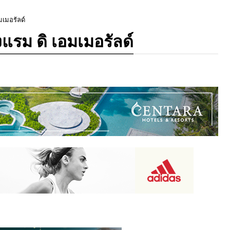
มเมอรัลด์
งแรม ดิ เอมเมอรัลด์