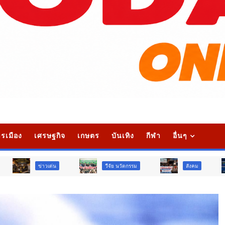
รเมือง
เศรษฐกิจ
เกษตร
บันเทิง
กีฬา
อื่นๆ
วเด่น
วืจัย นวัตกรรม
สังคม
สังคม