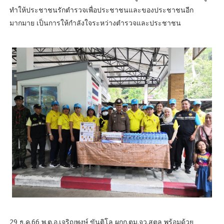
ทำให้ประชาชนรักตำรวจเพื่อประชาชนและของประชาชนอีก
มากมาย เป็นการให้กำลังใจระหว่างตำรวจและประชาชน
29 ธ.ค.66 พ.ต.อ.เจริญพงษ์ ขันติโล ผกก.ตม.จว.สตูล พร้อมด้วย