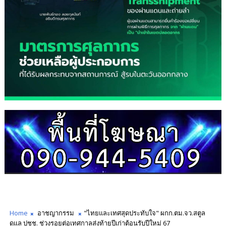
Home
อาชญากรรม
"ไทยและเทศสุดประทับใจ" ผกก.ตม.จว.สตูล
ดูแล ปชช. ช่วงรอยต่อเทศกาลส่งท้ายปีเก่าต้อนรับปีใหม่ 67