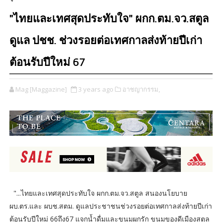
"ไทยและเทศสุดประทับใจ" ผกก.ตม.จว.สตูล
ดูแล ปชช. ช่วงรอยต่อเทศกาลส่งท้ายปีเก่า
ต้อนรับปีใหม่ 67
Mag [Maggazine]
3 years ago
อาชญากรรม,
"...ไทยและเทศสุดประทับใจ ผกก.ตม.จว.สตูล สนองนโยบาย
ผบ.ตร.และ ผบช.สตม. ดูแลประชาชนช่วงรอยต่อเทศกาลส่งท้ายปีเก่า
ต้อนรับปีใหม่ 66ถึง67 แจกน้ำดื่มและขนมผูกรัก ขนมของดีเมืองสตูล