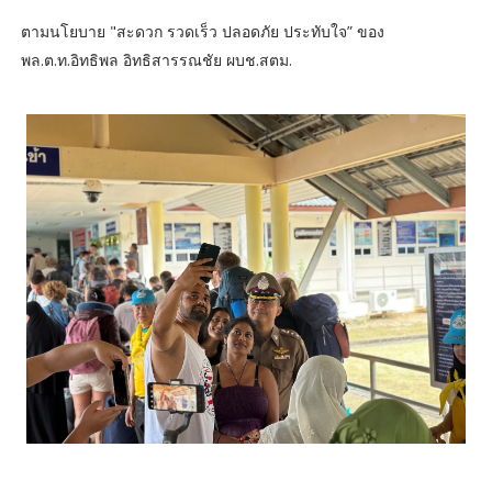
ตามนโยบาย "สะดวก รวดเร็ว ปลอดภัย ประทับใจ” ของ
พล.ต.ท.อิทธิพล อิทธิสารรณชัย ผบช.สตม.