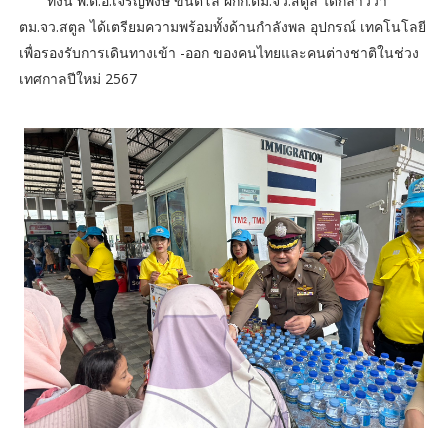
ทั้งนี้ พ.ต.อ.เจริญพงษ์ ขันติโล ผกก.ตม.จว.สตูล ได้กล่าวว่า
ตม.จว.สตูล ได้เตรียมความพร้อมทั้งด้านกำลังพล อุปกรณ์ เทคโนโลยี
เพื่อรองรับการเดินทางเข้า -ออก ของคนไทยและคนต่างชาติในช่วง
เทศกาลปีใหม่ 2567