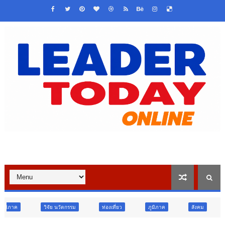
 นวัตกรรม
ท่องเที่ยว
ภูมิภาค
สังคม
ศาสนา
การ