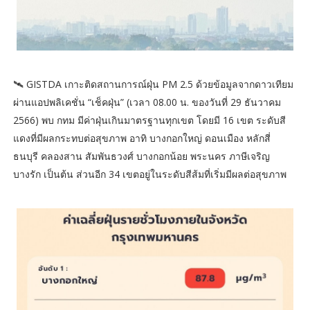
🛰️ GISTDA เกาะติดสถานการณ์ฝุ่น PM 2.5 ด้วยข้อมูลจากดาวเทียม
ผ่านแอปพลิเคชั่น “เช็คฝุ่น” (เวลา 08.00 น. ของวันที่ 29 ธันวาคม
2566) พบ กทม มีค่าฝุ่นเกินมาตรฐานทุกเขต โดยมี 16 เขต ระดับสี
แดงที่มีผลกระทบต่อสุขภาพ อาทิ บางกอกใหญ่ ดอนเมือง หลักสี่
ธนบุรี คลองสาน สัมพันธวงศ์ บางกอกน้อย พระนคร ภาษีเจริญ
บางรัก เป็นต้น ส่วนอีก 34 เขตอยู่ในระดับสีส้มที่เริ่มมีผลต่อสุขภาพ