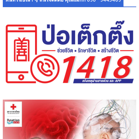
พื้นที่โฆษณา 👇 สนใจติดต่อ คุณแม็กกี้ 090 - 9445409