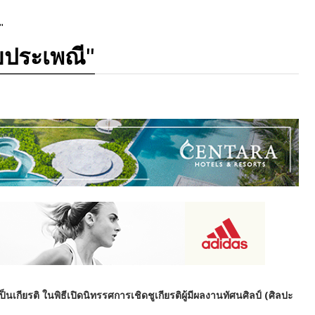
"
ยประเพณี"
กียรติ ในพิธีเปิดนิทรรศการเชิดชูเกียรติผู้มีผลงานทัศนศิลป์ (ศิลปะ