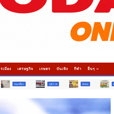
รเมือง
เศรษฐกิจ
เกษตร
บันเทิง
กีฬา
อื่นๆ
ว
ภูมิภาค
สังคม
ศาสนา