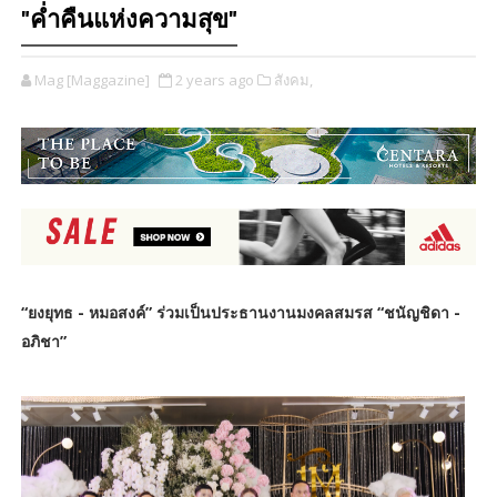
"ค่ำคืนแห่งความสุข"
Mag [Maggazine]
2 years ago
สังคม,
“ยงยุทธ - หมอสงค์” ร่วมเป็นประธานงานมงคลสมรส “ชนัญชิดา -
อภิชา”