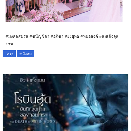
#มงคลสมรส #ชนัญชิดา #อภิชา #ยงยุทธ #หมอสงค์ #สมเด็จจุล
ราช
Tags
# สังคม