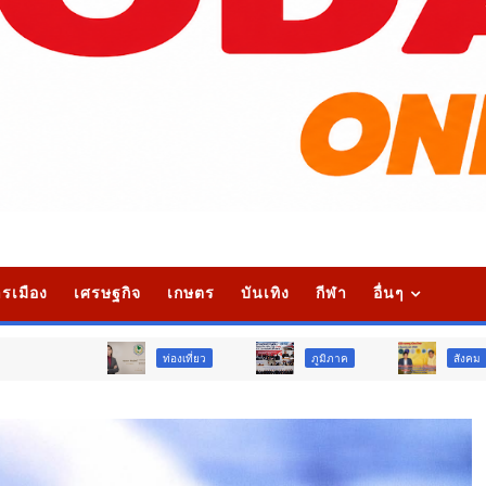
รเมือง
เศรษฐกิจ
เกษตร
บันเทิง
กีฬา
อื่นๆ
ท่องเที่ยว
ภูมิภาค
สังคม
ศ