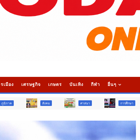
รเมือง
เศรษฐกิจ
เกษตร
บันเทิง
กีฬา
อื่นๆ
สังคม
ศาสนา
การศึกษา
สัง