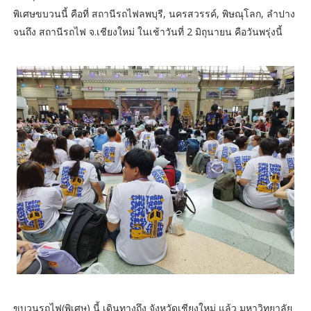
พิเศษขบวนนี้ คือที่ สถานีรถไฟลพบุรี, นครสวรรค์, พิษณุโลก, ลำปาง
จนถึง สถานีรถไฟ จ.เชียงใหม่ ในเช้าวันที่ 2 มิถุนายน คือวันพรุ่งนี้
ขบวนรถไฟ(พิเศษ) นี้ เดินทางถึง จังหวัดเชียงใหม่ แล้ว มหาวิทยาลัย