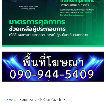
Home
Unlabelled
" รับน้องรถไฟ " ปี 67