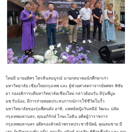
โดยมี นายอดิศร ไตรสินสมบูรณ์ นายกสมาคมนักศึกษาเก่า
มหาวิทยาลัย เชียงใหม่กรุงเทพ และ ผู้ช่วยศาสตราจารย์ทศพร พิชัย
ยา รองอธิการบดีมหาวิทยาลัยเชียงใหม่ กล่าวต้อนรับ มีรุ่นพี่บูม
มช.รับน้อง, มีการถ่ายทอดประสบการณ์การใช้ชีวิตในรั้ว
มหาวิทยาลัยของรุ่นพี่คนดัง อาทิ.. แพทย์หญิงวันทนีย์ วัฒนะ ปลัด
กรุงเทพมหานคร, คุณอภิรักษ์ โกษะโยธิน อดีตผู้ว่าราชการ
กรุงเทพมหานคร อดีตรองหัวหน้าพรรคประชาธิปัตย์, คุณสมชาย มี
เสน ผู้บริหารเนชั่น กรุ๊ป, คุณเป๊ะ-กนิษฐ์ สารสิน พิธีกรชื่อดัง และ คุณ