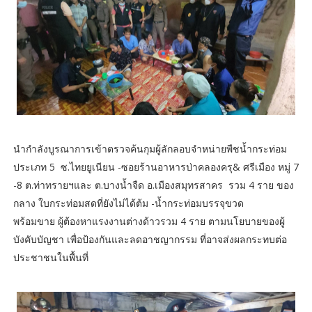
นำกำลังบูรณาการเข้าตรวจค้นกุมผู้ลักลอบจำหน่ายพืชน้ำกระท่อม
ประเภท 5 ซ.ไทยยูเนียน -ซอยร้านอาหารป่าคลองครุ& ศรีเมือง หมู่ 7
-8 ต.ท่าทรายฯและ ต.บางน้ำจืด อ.เมืองสมุทรสาคร รวม 4 ราย ของ
กลาง ใบกระท่อมสดที่ยังไม่ได้ต้ม -น้ำกระท่อมบรรจุขวด
พร้อมขาย ผู้ต้องหาแรงงานต่างด้าวรวม 4 ราย ตามนโยบายของผู้
บังคับบัญชา เพื่อป้องกันและลดอาชญากรรม ที่อาจส่งผลกระทบต่อ
ประชาชนในพื้นที่