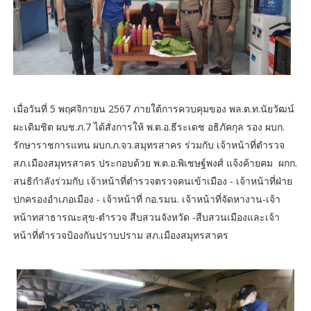
เมื่อวันที่ 5 พฤศจิกายน 2567 ภายใต้การควบคุมของ พล.ต.ท.นัยวัฒน์
ผะเดิมชิต ผบช.ภ.7 ได้สั่งการให้ พ.ต.อ.ธีระเดช อธิภัคกุล รอง ผบก.
รักษาราชการแทน ผบก.ภ.จว.สมุทรสาคร ร่วมกับ เจ้าหน้าที่ตำรวจ
สภ.เมืองสมุทรสาคร ประกอบด้วย พ.ต.อ.พิเชษฐ์พงศ์ แจ้งค้ายคม ผกก.
สนธิกำลังร่วมกับ เจ้าหน้าที่ตำรวจตรวจคนเข้าเมือง - เจ้าหน้าที่ฝ่าย
ปกครองอำเภอเมือง - เจ้าหน้าที่ กอ.รมน. เจ้าหน้าที่จัดหางาน-เจ้า
หน้าทสาธารณะสุข-ตำรวจ สืบสวนจังหวัด -สืบสวนเมืองและเจ้า
หน้าที่ตำรวจป้องกันปราบปราม สภ.เมืองสมุทรสาคร