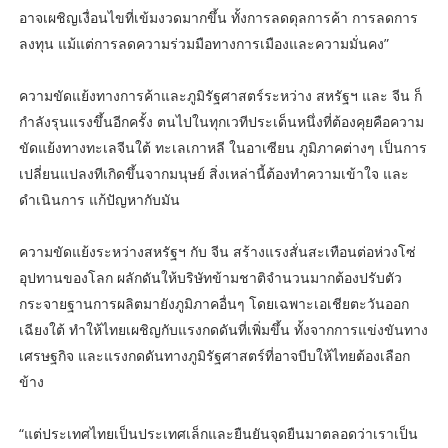
อาจเผชิญเงื่อนไขที่เข้มงวดมากขึ้น ทั้งการลดดุลการค้า การลดการ
ลงทุน แม้แต่การลดความร่วมมือทางการเมืองและความมั่นคง”
ความขัดแย้งทางการค้าและภูมิรัฐศาสตร์ระหว่าง สหรัฐฯ และ จีน ก็
กำลังรุนแรงขึ้นอีกครั้ง ตนไปในทุกเวทีประเด็นหนึ่งที่ต้องคุยคือความ
ขัดแย้งทางทะเลจีนใต้ ทะเลเกาหลี ในอาเซียน ภูมิภาคต่างๆ เป็นการ
เปลี่ยนแปลงทีเกิดขึ้นจากมนุษย์ สิ่งเหล่านี้ต้องทำความเข้าใจ และ
ดำเนินการ แก้ปัญหากับมัน
ความขัดแย้งระหว่างสหรัฐฯ กับ จีน สร้างแรงสั่นสะเทือนต่อห่วงโซ่
อุปทานของโลก ผลักดันให้บริษัทข้ามชาติจำนวนมากต้องปรับตัว
กระจายฐานการผลิตมายังภูมิภาคอื่นๆ โดยเฉพาะเอเชียตะวันออก
เฉียงใต้ ทำให้ไทยเผชิญกับแรงกดดันที่เพิ่มขึ้น ทั้งจากการแข่งขันทาง
เศรษฐกิจ และแรงกดดันทางภูมิรัฐศาสตร์ที่อาจบีบให้ไทยต้องเลือก
ข้าง
“แต่ประเทศไทยเป็นประเทศเล็กและยืนยันจุดยืนมาตลอดว่าเราเป็น