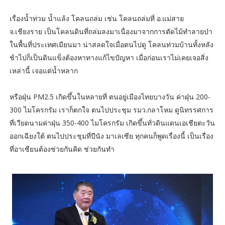
เรื่องน้ำท่วม น้ำแล้ง โคลนถล่ม เช่น โคลนถล่มที่ อ.แม่สาย
จ.เชียงราย เป็นโคลนดินที่ถล่มลงมาเนื่องมาจากการตัดไม้ทำลายป่า
ในพื้นที่ประเทศเมียนมา น่าสลดใจเมื่อตนไปดู โคลนท่วมบ้านทั้งหลัง
ช้าไปก็เป็นดินแข็งต้องหาทางแก้ไขปัญหา เมื่อก่อนเราไม่เคยเจอสิ่ง
เหล่านี้ เจอแต่น้ำหลาก
หรือฝุ่น PM2.5 เกิดขึ้นในหลายที่ ตนอยู่เมืองไทยบางวัน ค่าฝุ่น 200-
300 ไมโครกรัม เราก็ตกใจ ตนไปประชุม รมว.กลาโหม ดูนิทรรศการ
ที่เวียดนามค่าฝุ่น 350-400 ไมโครกรัม เกิดขึ้นทั่วดินแดนเอเชียตะวัน
ออกเฉียงใต้ ตนไปประชุมที่ปีนัง มาเลเซีย ทุกคนก็พูดเรื่องนี้ เป็นเรื่อง
ที่อาเซียนต้องช่วยกันคิด ช่วยกันทำ