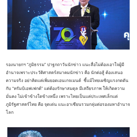
รองนายกฯ “ภูมิธรรม” ปาฐกถาวันนักข่าว แนะสื่อไม่ต้องเอาใจผู้มี
อำนาจเพราะประวัติศาสตร์สมาคมนักข่าว คือ นักต่อสู้ ต้องเสนอ
ความจริง อย่าคิดแค่เพิ่มยอดเอนเกจเมนต์ ชี้แม้ไทยเผชิญแรงกดดัน
กับ “ทรัมป์เอฟเฟกต์” แต่ต้องรักษาสมดุล มีเสถียรภาพ ให้เกิดความ
มั่นคง ไม่เข้าข้างใดข้างหนึ่ง เพราะไทยเป็นแค่ประเทศเล็กแต่
ภูมิรัฐศาสตร์ไทย คือ จุดเด่น แนะอาเซียนรวมกลุ่มต่อรองมหาอำนาจ
โลก