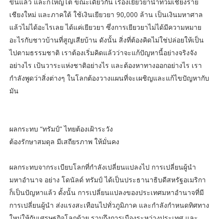
ขึ้นแล้ว และก็ใหญ่โต ขณะเดียวกัน เรื่องเยียวยาน้ำท่วมเชียงราย
เชียงใหม่ และภาคใต้ ใช้เงินเยียวยา 90,000 ล้าน เป็นเงินมหาศาล
แล้วไม่ได้อะไรเลย ได้แค่เยียวยา ซึ่งการเยียวยาไม่ได้มีความหมาย
อะไรกับชาวบ้านที่สูญเสียบ้าน ดังนั้น สิ่งที่ต้องคิดไม่ใช่ปล่อยให้เป็น
ไปตามธรรมชาติ เราต้องเริ่มคิดแล้วว่าจะแก้ปัญหานี้อย่างจริงจัง
อย่างไร เป้นวาระแห่งชาติอย่างไร และต้องหาทางออกอย่างไร เรา
กำลังพูดว่าสิ่งต่างๆ ในโลกต้องวางแผนที่จะเผชิญและแก้ไขปัญหากับ
มัน
ผลกระทบ “ทรัมป์” ไทยต้องเฝ้าระวัง
ต้องรักษาสมดุล มีเสถียรภาพ ให้มั่นคง
ผลกระทบจากระเบียบโลกที่กำลังเปลี่ยนแปลงไป การเปลี่ยนผู้นำ
มหาอำนาจ อย่าง โดนัลด์ ทรัมป์ ได้เป็นประธานาธิบดีสหรัฐอเมริกา
ก็เป็นปัญหาแล้ว ดั้งนั้น การเปลี่ยนแปลงของประเทศมหาอำนาจที่มี
การเปลี่ยนผู้นำ ส่งแรงสะเทือนไปทั่วภูมิภาค และกำลังกำหนดทิศทาง
ใหม่ให้กับเศรษฐกิจโลกด้วย รวมถึงการเมืองระหว่างประเทศ และ