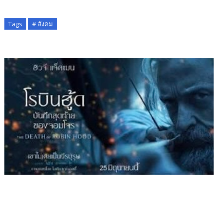
Tags
# สังคม