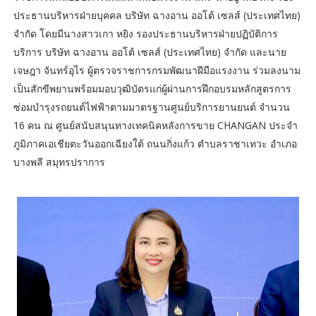
ประธานบริหารฝ่ายบุคคล บริษัท ฉางอาน ออโต้ เซลส์ (ประเทศไทย)
จำกัด โดยมีนางสาวเกา หยิง รองประธานบริหารฝ่ายปฏิบัติการ
บริการ บริษัท ฉางอาน ออโต้ เซลส์ (ประเทศไทย) จำกัด และนาย
เจษฎา จันทร์อุไร ผู้ตรวจราชการกรมพัฒนาฝีมือแรงงาน ร่วมลงนาม
เป็นสักขีพยานพร้อมมอบวุฒิบัตรแก่ผู้ผ่านการฝึกอบรมหลักสูตรการ
ซ่อมบำรุงรถยนต์ไฟฟ้าตามมาตรฐานศูนย์บริการยานยนต์ จำนวน
16 คน ณ ศูนย์สนับสนุนทางเทคนิคหลังการขาย CHANGAN ประจำ
ภูมิภาคเอเชียตะวันออกเฉียงใต้ ถนนกิ่งแก้ว ตำบลราชาเทวะ อำเภอ
บางพลี สมุทรปราการ