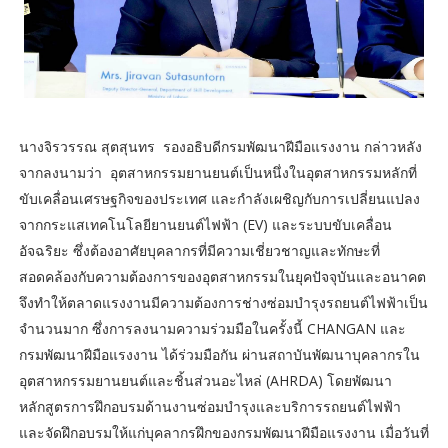
นางจิรวรรณ สุตสุนทร รองอธิบดีกรมพัฒนาฝีมือแรงงาน กล่าวหลัง
จากลงนามว่า อุตสาหกรรมยานยนต์เป็นหนึ่งในอุตสาหกรรมหลักที่
ขับเคลื่อนเศรษฐกิจของประเทศ และกำลังเผชิญกับการเปลี่ยนแปลง
จากกระแสเทคโนโลยียานยนต์ไฟฟ้า (EV) และระบบขับเคลื่อน
อัจฉริยะ ซึ่งต้องอาศัยบุคลากรที่มีความเชี่ยวชาญและทักษะที่
สอดคล้องกับความต้องการของอุตสาหกรรมในยุคปัจจุบันและอนาคต
จึงทำให้ตลาดแรงงานมีความต้องการช่างซ่อมบำรุงรถยนต์ไฟฟ้าเป็น
จำนวนมาก ซึ่งการลงนามความร่วมมือในครั้งนี้ CHANGAN และ
กรมพัฒนาฝีมือแรงงาน ได้ร่วมมือกัน ผ่านสถาบันพัฒนาบุคลากรใน
อุตสาหกรรมยานยนต์และชิ้นส่วนอะไหล่ (AHRDA) โดยพัฒนา
หลักสูตรการฝึกอบรมด้านงานซ่อมบำรุงและบริการรถยนต์ไฟฟ้า
และจัดฝึกอบรมให้แก่บุคลากรฝึกของกรมพัฒนาฝีมือแรงงาน เมื่อวันที่