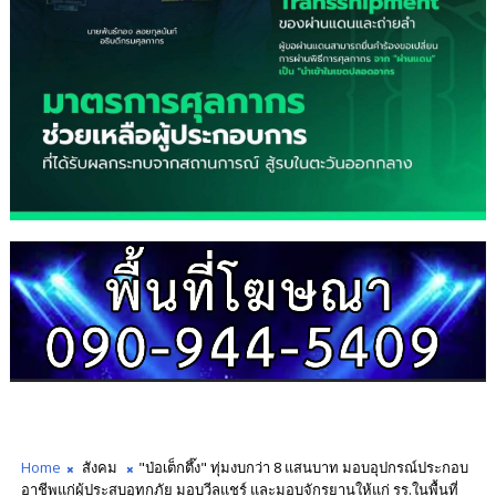
Home
สังคม
"ป่อเต็กตึ๊ง" ทุ่มงบกว่า 8 แสนบาท มอบอุปกรณ์ประกอบ
อาชีพแก่ผู้ประสบอุทกภัย มอบวีลแชร์ และมอบจักรยานให้แก่ รร.ในพื้นที่