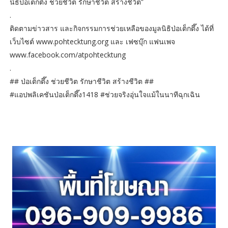
นิธิป่อเต็กตึ๊ง ช่วยชีวิต รักษาชีวิต สร้างชีวิต”
.
ติดตามข่าวสาร และกิจกรรมการช่วยเหลือของมูลนิธิป่อเต็กตึ๊ง ได้ที่
เว็บไซต์ www.pohtecktung.org และ เฟซบุ๊ก แฟนเพจ
www.facebook.com/atpohtecktung
.
## ป่อเต็กตึ๊ง ช่วยชีวิต รักษาชีวิต สร้างชีวิต ##
#แอปพลิเคชันป่อเต็กตึ๊ง1418 #ช่วยจริงอุ่นใจแม้ในนาทีฉุกเฉิน