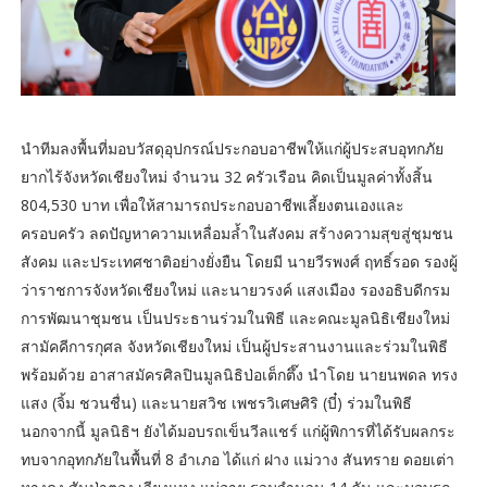
นำทีมลงพื้นที่มอบวัสดุอุปกรณ์ประกอบอาชีพให้แก่ผู้ประสบอุทกภัย
ยากไร้จังหวัดเชียงใหม่ จำนวน 32 ครัวเรือน คิดเป็นมูลค่าทั้งสิ้น
804,530 บาท เพื่อให้สามารถประกอบอาชีพเลี้ยงตนเองและ
ครอบครัว ลดปัญหาความเหลื่อมล้ำในสังคม สร้างความสุขสู่ชุมชน
สังคม และประเทศชาติอย่างยั่งยืน โดยมี นายวีรพงศ์ ฤทธิ์รอด รองผู้
ว่าราชการจังหวัดเชียงใหม่ และนายวรงค์ แสงเมือง รองอธิบดีกรม
การพัฒนาชุมชน เป็นประธานร่วมในพิธี และคณะมูลนิธิเชียงใหม่
สามัคคีการกุศล จังหวัดเชียงใหม่ เป็นผู้ประสานงานและร่วมในพิธี
พร้อมด้วย อาสาสมัครศิลปินมูลนิธิป่อเต็กตึ๊ง นำโดย นายนพดล ทรง
แสง (จิ้ม ชวนชื่น) และนายสวิช เพชรวิเศษศิริ (บี๋) ร่วมในพิธี
นอกจากนี้ มูลนิธิฯ ยังได้มอบรถเข็นวีลแชร์ แก่ผู้พิการที่ได้รับผลกระ
ทบจากอุทกภัยในพื้นที่ 8 อำเภอ ได้แก่ ฝาง แม่วาง สันทราย ดอยเต่า