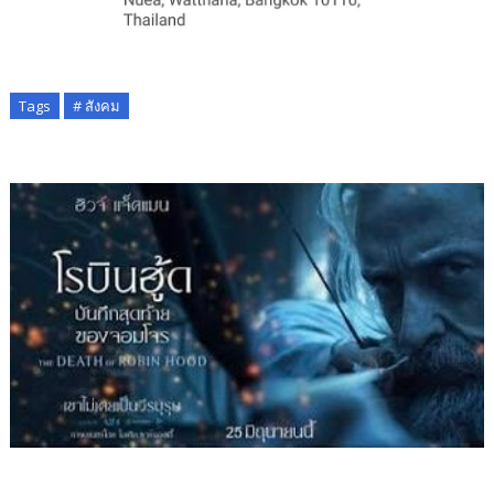
Tags
# สังคม