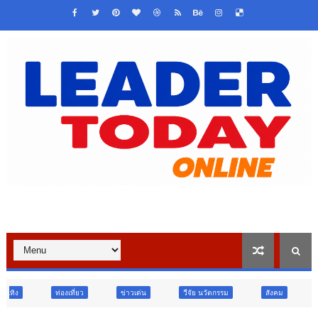
่ยว
ข่าวเด่น
วืจัย นวัตกรรม
สังคม
สังคม
ท่องเท