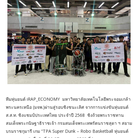
ทีมหุ่นยนต์ iRAP_ECONOMY มหาวิทยาลัยเทคโนโลยีพระจอมเกล้า
พระนครเหนือ (มจพ.)ผ่านสู่รอบชิงชนะเลิศ จากการแข่งขันหุ่นยนต์
ส.ส.ท. ชิงแชมป์ประเทศไทย ประจำปี 2568 ชิงถ้วยพระราชทาน
สมเด็จพระกนิษฐาธิราชเจ้า กรมสมเด็จพระเทพรัตนราชสุดา ฯ สยาม
บรมราชกุมารี เกม “TPA Super Dunk – Robo Basketball หุ่นยนต์