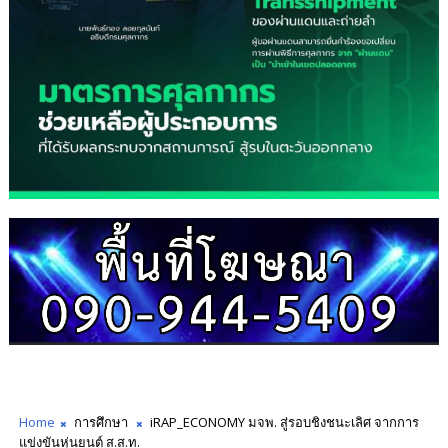
Home
การศึกษา
iRAP_ECONOMY มจพ. สู่รอบชิงชนะเลิศ จากการ
แข่งขันหุ่นยนต์ ส.ส.ท.