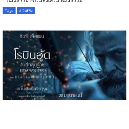
วัฒนธรรม #กรมส่งเสริมวัฒนธรรม
Tags
# บันเทิง