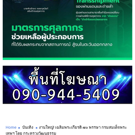
Home
บันเทิง
งานใหญ่! เฉลิมพระเกียรติ ๗๐ พรรษา กรมสมเด็จพระ
เทพฯ โดย กระทรวงวัฒนธรรม