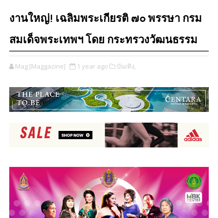
งานใหญ่! เฉลิมพระเกียรติ ๗๐ พรรษา กรม
สมเด็จพระเทพฯ โดย กระทรวงวัฒนธรรม
Mag [Maggazine]
1 year ago
บันเทิง,