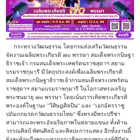
กระทรวงวัฒนธรรม โดยกรมส่งเสริมวัฒนธรรม
จัดงานเฉลิมพระเกียรติ ๗๐ พรรษา สมเด็จพระกนิษฐา
ธิราชเจ้า กรมสมเด็จพระเทพรัตนราชสุดาฯ สยาม
บรมราชกุมารี มีวัตถุประสงค์เพื่อเฉลิมพระเกียรติ
สมเด็จพระกนิษฐาธิราชเจ้ากรมสมเด็จพระเทพรัตน
ราชสุดาฯ สยามบรมราชกุมารี ในโอกาสทรงเจริญ
พระชนมายุ ๗๐ พรรษา โดยเน้นการเทิดพระเกียรติ
พระองค์ในฐานะ "วิศิษฏศิลปิน" และ "เอกอัครราชู
ปถัมภกมรดกวัฒนธรรมไทย" ซึ่งทรงมีพระปรีชา
สามารถและพระอัจฉริยภาพในหลายแขนง ทั้งด้าน
วรรณศิลป์ ทัศนศิลป์ และศิลปะการแสดง อีกทั้งงานนี้
ยังสะท้อนถึงพระมหากรุณาธิคุณของพระองค์ที่มีต่อ