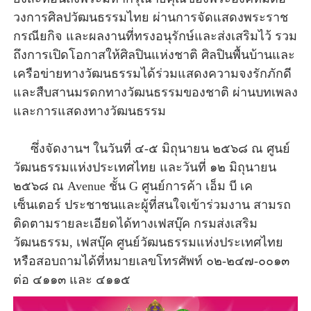
วงการศิลปวัฒนธรรมไทย ผ่านการจัดแสดงพระราช
กรณียกิจ และผลงานที่ทรงอนุรักษ์และส่งเสริมไว้ รวม
ถึงการเปิดโอกาสให้ศิลปินแห่งชาติ ศิลปินพื้นบ้านและ
เครือข่ายทางวัฒนธรรมได้ร่วมแสดงความจงรักภักดี
และสืบสานมรดกทางวัฒนธรรมของชาติ ผ่านบทเพลง
และการแสดงทางวัฒนธรรม
ซึ่งจัดงานฯ ในวันที่ ๔-๕ มิถุนายน ๒๕๖๘ ณ ศูนย์
วัฒนธรรมแห่งประเทศไทย และวันที่ ๑๒ มิถุนายน
๒๕๖๘ ณ Avenue ชั้น G ศูนย์การค้า เอ็ม บี เค
เซ็นเตอร์ ประชาชนและผู้ที่สนใจเข้าร่วมงาน สามรถ
ติดตามรายละเอียดได้ทางเฟสบุ๊ค กรมส่งเสริม
วัฒนธรรม, เฟสบุ๊ค ศูนย์วัฒนธรรมแห่งประเทศไทย
หรือสอบถามได้ที่หมายเลขโทรศัพท์ ๐๒-๒๔๗-๐๐๑๓
ต่อ ๔๑๑๓ และ ๔๑๑๕