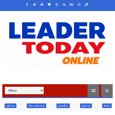
วิจัย นวัตกรรม
ท่องเที่ยว
ภูมิภาค
สังคม
ศาสนา