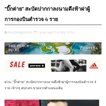
"บิ๊กต่าย" สะบัดปากกาลงนามดึงฟ้าผ่าผู้
การกองบินตำรวจ 4 ราย
Mag [Maggazine]
1 year ago
อาชญากรรม,
ด่วน.."บิ๊กต่าย" สะบัดปากกาลงนามดึงฟ้าผ่าผู้การกองบินตำรวจ 4
ราย เข้ากรุ ศปก.ตร.ขาดจากตำแหน่งเดิม