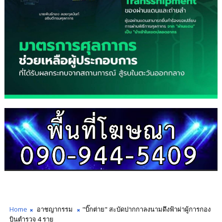
Home
อาชญากรรม
"บิ๊กต่าย" สะบัดปากกาลงนามดึงฟ้าผ่าผู้การกอง
บินตำรวจ 4 ราย